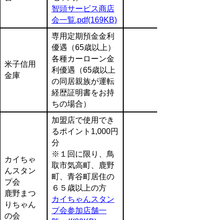
智頭サービス商店
会一覧.pdf(169KB)
専用定期預金金利
優遇（65歳以上）
各種カーローン金
米子信用
利優遇（65歳以上
金庫
の同居親族が運転
経歴証明書をお持
ちの場合）
加盟店で使用でき
るポイント1,000円
分
※１回に限り、鳥
カイちゃ
取市気高町、鹿野
んスタン
町、青谷町居住の
プ会
６５歳以上の方
鹿野まつ
カイちゃんスタン
りちゃん
プ会参加店舗一
の会