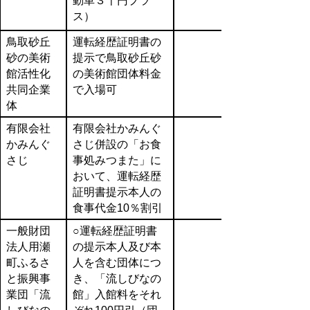
動車３千円プラ
ス）
鳥取砂丘
運転経歴証明書の
砂の美術
提示で鳥取砂丘砂
館活性化
の美術館団体料金
共同企業
で入場可
体
有限会社
有限会社かみんぐ
かみんぐ
さじ併設の「お食
さじ
事処みつまた」に
おいて、運転経歴
証明書提示本人の
食事代金10％割引
一般財団
○運転経歴証明書
法人用瀬
の提示本人及び本
町ふるさ
人を含む団体につ
と振興事
き、「流しびなの
業団「流
館」入館料をそれ