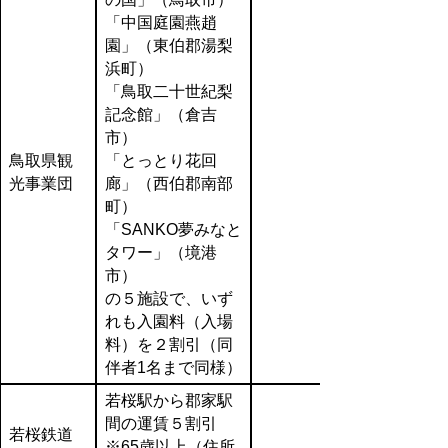
「中国庭園燕趙
園」（東伯郡湯梨
浜町）
「鳥取二十世紀梨
記念館」（倉吉
市）
鳥取県観
「とっとり花回
光事業団
廊」（西伯郡南部
町）
「SANKO夢みなと
タワー」（境港
市）
の５施設で、いず
れも入園料（入場
料）を２割引（同
伴者1名まで同様）
若桜駅から郡家駅
間の運賃５割引
若桜鉄道
※65歳以上（住所