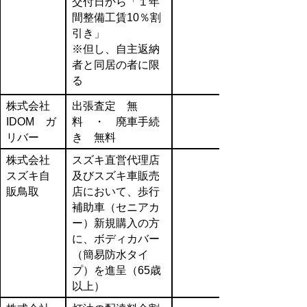
交付日から「１年
間整備工賃10％割
引き」
※但し、自主返納
者と同居の者に限
る
株式会社
出張査定 無
IDOM ガ
料 ・ 廃車手続
リバー
き 無料
株式会社
スズキ直営代理店
スズキ自
及びスズキ車販売
販鳥取
店において、歩行
補助車（セニアカ
ー）新規購入の方
に、ボディカバー
（簡易防水タイ
プ）を進呈（65歳
以上）