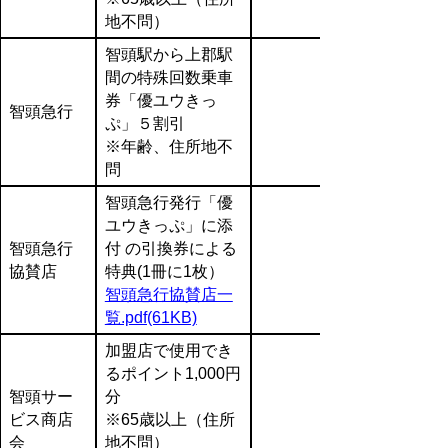
地不問）
智頭駅から上郡駅
間の特殊回数乗車
券「優ユウきっ
智頭急行
ぷ」５割引
※年齢、住所地不
問
智頭急行発行「優
ユウきっぷ」に添
智頭急行
付 の引換券による
協賛店
特典(1冊に1枚）
智頭急行協賛店一
覧.pdf(61KB)
加盟店で使用でき
るポイント1,000円
智頭サー
分
ビス商店
※65歳以上（住所
会
地不問）