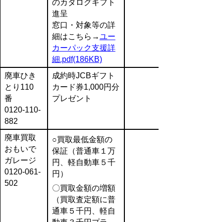
のカタログギフト
進呈
窓口・対象等の詳
細はこちら→
ユー
カーパック支援詳
細.pdf(186KB)
廃車ひき
成約時JCBギフト
とり110
カード券1,000円分
番
プレゼント
0120-110-
882
廃車買取
○買取最低金額の
おもいで
保証（普通車１万
ガレージ
円、軽自動車５千
0120-061-
円）
502
〇買取金額の増額
（買取査定額に普
通車５千円、軽自