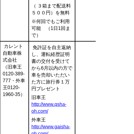
（ ３箱まで配送料
５００円）を無料
※何回でもご利用
可能 （1日1回ま
で）
カレント
免許証を自主返納
自動車株
し、運転経歴証明
式会社
書の交付を受けて
（旧車王
から6月以内の方で
0120-389-
車を売却いただい
777・外車
た方に旅行券１万
王0120-
円プレゼント
1960-35）
旧車王
http://www.qsha-
oh.com/
外車王
http://www.gaisha-
oh.com/