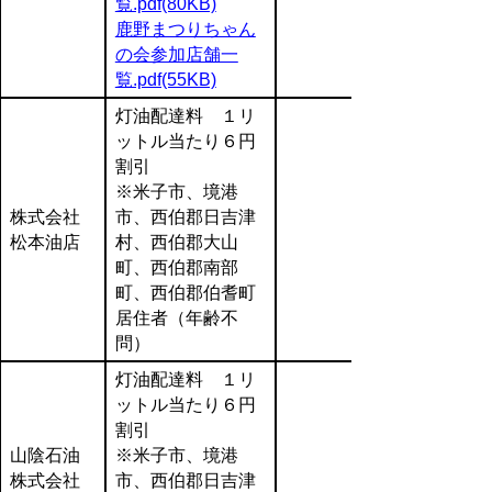
覧.pdf(80KB)
鹿野まつりちゃん
の会参加店舗一
覧.pdf(55KB)
灯油配達料 １リ
ットル当たり６円
割引
※米子市、境港
株式会社
市、西伯郡日吉津
松本油店
村、西伯郡大山
町、西伯郡南部
町、西伯郡伯耆町
居住者（年齢不
問）
灯油配達料 １リ
ットル当たり６円
割引
山陰石油
※米子市、境港
株式会社
市、西伯郡日吉津