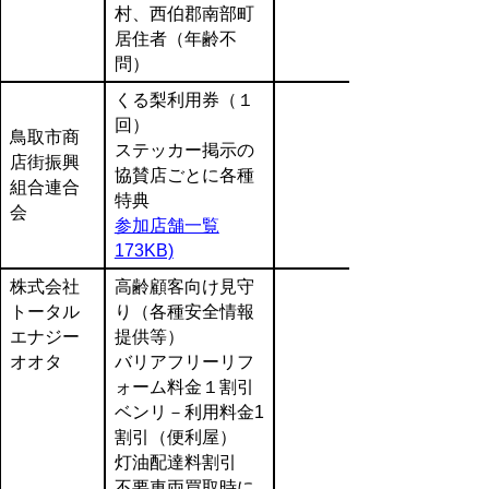
村、西伯郡南部町
居住者（年齢不
問）
くる梨利用券（１
回）
鳥取市商
ステッカー掲示の
店街振興
協賛店ごとに各種
組合連合
特典
会
参加店舗一覧
173KB)
株式会社
高齢顧客向け見守
トータル
り（各種安全情報
エナジー
提供等）
オオタ
バリアフリーリフ
ォーム料金１割引
ベンリ－利用料金1
割引（便利屋）
灯油配達料割引
不要車両買取時に