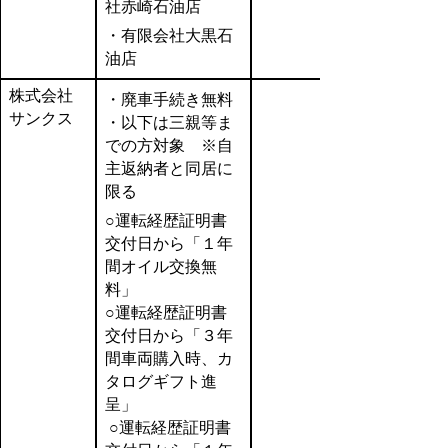
社赤崎石油店
・有限会社大黒石
油店
株式会社
・廃車手続き無料
サンクス
・以下は三親等ま
での方対象 ※自
主返納者と同居に
限る
○運転経歴証明書
交付日から「１年
間オイル交換無
料」
○運転経歴証明書
交付日から「３年
間車両購入時、カ
タログギフト進
呈」
○運転経歴証明書