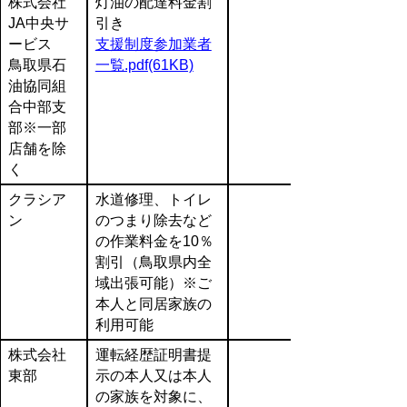
株式会社
灯油の配達料金割
JA中央サ
引き
ービス
支援制度参加業者
鳥取県石
一覧.pdf(61KB)
油協同組
合中部支
部※一部
店舗を除
く
クラシア
水道修理、トイレ
ン
のつまり除去など
の作業料金を10％
割引（鳥取県内全
域出張可能）※ご
本人と同居家族の
利用可能
株式会社
運転経歴証明書提
東部
示の本人又は本人
の家族を対象に、