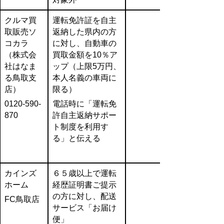
クルマ買
運転免許証を自主
取販売
ソ
返納した県内の方
コカラ
に対し、自動車の
（株式会
買取金額を10％ア
社はなま
ップ（上限5万円、
る鳥取支
本人名義の車両に
店）
限る）
0120‐590‐
電話時に「運転免
870
許自主返納サポー
ト制度を利用す
る」と伝える
カインズ
６５歳以上で運転
ホーム
経歴証明書ご提示
の方に対し、配送
FC鳥取店
サービス「お届け
便」