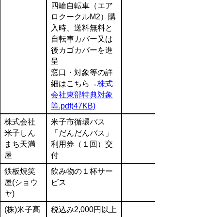
四輪自転車（エア
ロクークルM2）購
入時、送料無料と
自転車カバー又は
後カゴカバーを進
呈
窓口・対象等の詳
細はこちら→
株式
会社東部特典対象
等.pdf(47KB)
株式会社
米子市循環バス
米子しん
「だんだんバス」
まち天満
利用券（１回）交
屋
付
鉄板焼笑
飲み物の１杯サー
屋(ショウ
ビス
ヤ)
(株)米子髙
税込み2,000円以上