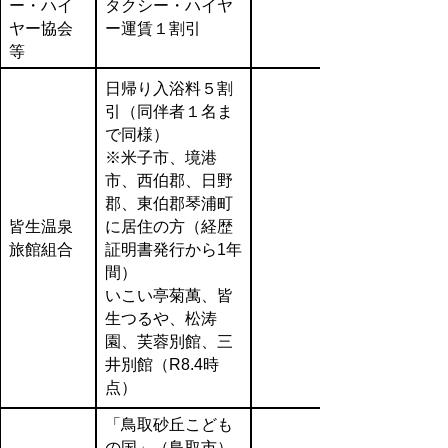
ー・ハイ
タクシー・ハイヤ
ヤー協会
ー運賃１割引
等
日帰り入浴料５割
引（同伴者１名ま
で同様）
※米子市、境港
市、西伯郡、日野
郡、東伯郡琴浦町
皆生温泉
に居住の方（経歴
旅館組合
証明書発行から1年
間）
いこい亭菊萬、皆
生つるや、松涛
園、芙蓉別館、三
井別館（R8.4時
点）
「鳥取砂丘こども
の国」（鳥取市）