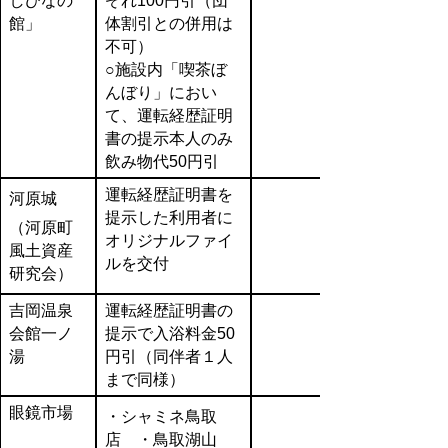
しびなの
ぞれ100円引（団
館」
体割引との併用は
不可）
○施設内「喫茶ぼ
んぼり」におい
て、運転経歴証明
書の提示本人のみ
飲み物代50円引
運転経歴証明書を
河原城
提示した利用者に
（河原町
オリジナルファイ
風土資産
ルを交付
研究会）
吉岡温泉
運転経歴証明書の
会館一ノ
提示で入浴料金50
湯
円引（同伴者１人
まで同様）
眼鏡市場
・シャミネ鳥取
店 ・鳥取湖山