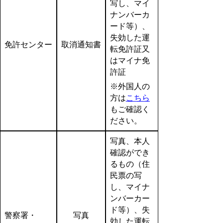
写し、マイ
ナンバーカ
ード等）、
失効した運
免許センター
取消通知書
転免許証又
はマイナ免
許証
※外国人の
方は
こちら
もご確認く
ださい。
写真、本人
確認ができ
るもの（住
民票の写
し、マイナ
ンバーカー
ド等）、失
警察署・
写真
効した運転