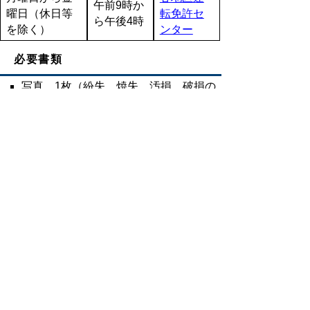
午前9時か
曜日（休日等
転免許セ
ら午後4時
を除く）
ンター
必要書類
写真 1枚（紛失、焼失、汚損、破損の
場合）
申請前6カ
撮影時期
月以内に
撮影
無帽、正
面、上三
分身（胸
状態
から
経歴証明
上）、無
書添付用
背景
の写真
縦の長さ
3.0センチ
メート
大きさ
ル、横の