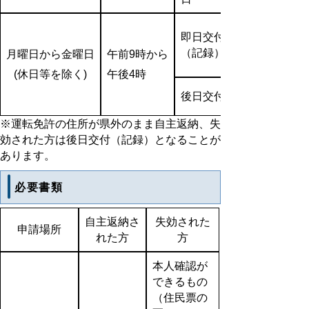
即日交付
（記録）
月曜日から金曜日
午前9時から
(休日等を除く)
午後4時
後日交付（記録）（申請後
※運転免許の住所が県外のまま自主返納、失
効された方は後日交付（記録）となることが
あります。
必要書類
自主返納さ
失効された
申請場所
れた方
方
本人確認が
できるもの
（住民票の