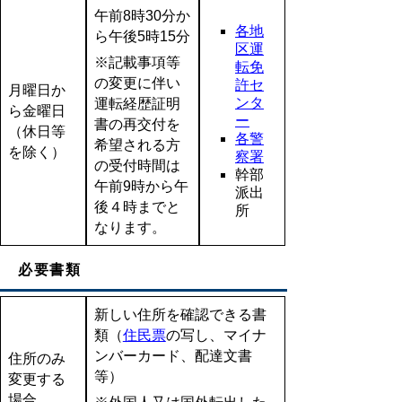
午前8時30分か
各地
ら午後5時15分
区運
※記載事項等
転免
の変更に伴い
許セ
月曜日か
ンタ
運転経歴証明
ら金曜日
ー
書の再交付を
（休日等
各警
希望される方
を除く）
察署
の受付時間は
幹部
午前9時から午
派出
後４時までと
所
なります。
必要書類
新しい住所を確認できる書
類（
住民票
の写し、マイナ
ンバーカード、配達文書
住所のみ
等）
変更する
場合