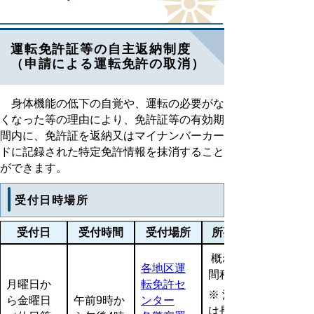
運転免許証等の自主返納制度
（申請による運転免許の取消）
身体機能の低下の自覚や、運転の必要がな
くなった等の理由により、免許証等の有効期
間内に、免許証を返納又はマイナンバーカー
ドに記録された特定免許情報を抹消すること
ができます。
受付日時場所
受付日
受付時間
受付場所
所要時間
概ね１時
各地区運
間程度
月曜日か
転免許セ
※ 混雑時
ら金曜日
午前9時か
ンター
は長時間