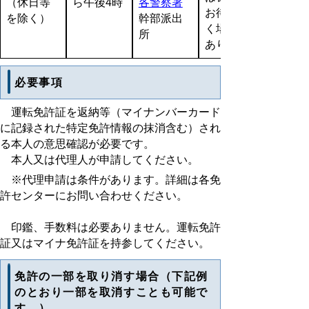
（休日等
ら午後4時
各警察署
お待ち頂
を除く）
幹部派出
く場合が
所
あります
必要事項
運転免許証を返納等（マイナンバーカード
に記録された特定免許情報の抹消含む）され
る本人の意思確認が必要です。
本人又は代理人が申請してください。
※代理申請は条件があります。詳細は各免
許センターにお問い合わせください。
印鑑、手数料は必要ありません。運転免許
証又はマイナ免許証を持参してください。
免許の一部を取り消す場合（下記例
のとおり一部を取消すことも可能で
す。）