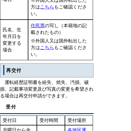
※外国人又は国外転出した
方は
こちら
もご確認くださ
い。
住民票
の写し（本籍地の記
氏名、生
載されたもの）
年月日を
※外国人又は国外転出した
変更する
方は
こちら
もご確認くださ
場合
い。
再交付
運転経歴証明書を紛失、焼失、汚損、破
損、記載事項変更及び写真の変更を希望され
る場合は再交付申請ができます。
受付
受付日
受付時間
受付場所
月曜日から金
各地区運