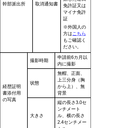
幹部派出所
取消通知書
免許証又は
マイナ免許
証
※外国人の
方は
こちら
もご確認く
ださい。
申請前6カ月以
撮影時期
内に撮影
無帽、正面、
上三分身（胸
状態
経歴証明
から上）、無
書添付用
背景
の写真
縦の長さ3.0セ
ンチメート
大きさ
ル、横の長さ
2.4センチメー