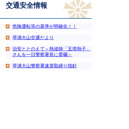
交通安全情報
危険運転等の基準が明確化！！
琴浦大山交通だより
治安ととのえて～熱波師「五塔熱子」
さんを一日警察署長に委嘱～
琴浦大山警察署速度取締り指針
交通関係申請（届出）様式集
もどる
｜
鳥取県琴浦大山警察署
住所 〒689-2501 鳥取県東伯郡琴浦町大字赤碕
1919番地21
電話 ：0858-49-8110（代表）
ファクシミリ：0858-49-8112