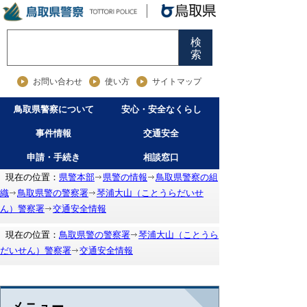
検
索
お問い合わせ
使い方
サイトマップ
鳥取県警察について
安心・安全なくらし
事件情報
交通安全
申請・手続き
相談窓口
現在の位置：
県警本部
県警の情報
鳥取県警察の組
織
鳥取県警の警察署
琴浦大山（ことうらだいせ
ん）警察署
交通安全情報
現在の位置：
鳥取県警の警察署
琴浦大山（ことうら
だいせん）警察署
交通安全情報
メニュー