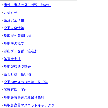
事件・事故の発生状況（統計）
お知らせ
生活安全情報
交通安全情報
鳥取署の管轄区域
鳥取署の概要
派出所・交番・駐在所
被害者支援
鳥取警察署協議会
落とし物・拾い物
交通関係届出（申請）様式集
警察官採用案内
鳥取警察署速度取締り指針
鳥取警察署マスコットキャラクター