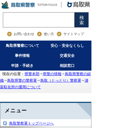
検
索
お問い合わせ
使い方
サイトマップ
鳥取県警察について
安心・安全なくらし
事件情報
交通安全
申請・手続き
相談窓口
現在の位置：
県警本部
県警の情報
鳥取県警察の組
織
鳥取県警の警察署
鳥取（とっとり）警察署
浦
富駐在所の運用について
メニュー
鳥取警察署トップページへ