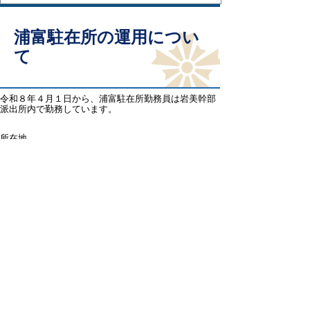
浦富駐在所の運用につい
て
令和８年４月１日から、浦富駐在所勤務員は岩美幹部
派出所内で勤務しています。
所在地
〒681-0003
岩美郡岩美町大字浦富６４５番地16
周辺地図
鳥取県鳥取警察署
住所 〒680-0911 鳥取県鳥取市千代水3丁目100番地
電話 ：0857-32-0110（代表）
ファクシミリ：0857-32-0115
と
個人情報保護
リンクについて
り
ネ
著作権について
アクセシビリティ