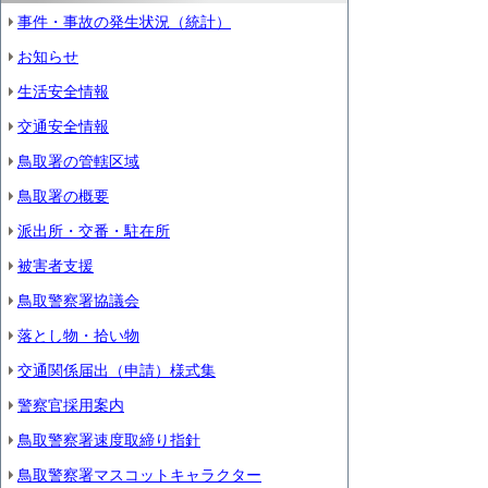
事件・事故の発生状況（統計）
お知らせ
生活安全情報
交通安全情報
鳥取署の管轄区域
鳥取署の概要
派出所・交番・駐在所
被害者支援
鳥取警察署協議会
落とし物・拾い物
交通関係届出（申請）様式集
警察官採用案内
鳥取警察署速度取締り指針
鳥取警察署マスコットキャラクター