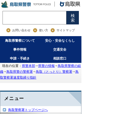
検
索
お問い合わせ
使い方
サイトマップ
鳥取県警察について
安心・安全なくらし
事件情報
交通安全
申請・手続き
相談窓口
現在の位置：
県警本部
県警の情報
鳥取県警察の組
織
鳥取県警の警察署
鳥取（とっとり）警察署
鳥
取警察署速度取締り指針
メニュー
鳥取警察署トップページへ