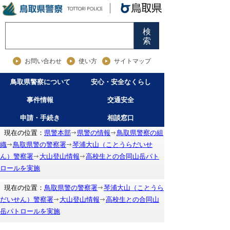
検
索
お問い合わせ
使い方
サイトマップ
鳥取県警察について
安心・安全なくらし
事件情報
交通安全
申請・手続き
相談窓口
現在の位置：
県警本部
県警の情報
鳥取県警察の組
織
鳥取県警の警察署
琴浦大山（ことうらだいせ
ん）警察署
大山登山情報
高校生との合同山岳パト
ロールを実施
現在の位置：
鳥取県警の警察署
琴浦大山（ことうら
だいせん）警察署
大山登山情報
高校生との合同山
岳パトロールを実施