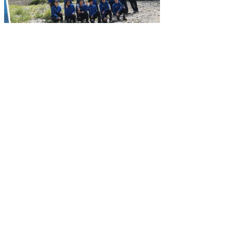
もどる
｜
鳥取県琴浦大山警察署
住所 〒689-2501 鳥取県東伯郡琴浦町大字赤碕
1919番地21
電話 ：0858-49-8110（代表）
ファクシミリ：0858-49-8112
と
個人情報保護
リンクについて
り
ネ
著作権について
アクセシビリティ
ッ
ト