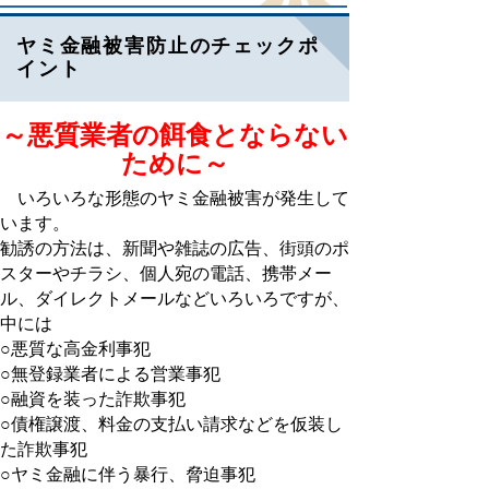
ヤミ金融被害防止のチェックポ
イント
～悪質業者の餌食とならない
ために～
いろいろな形態のヤミ金融被害が発生して
います。
勧誘の方法は、新聞や雑誌の広告、街頭のポ
スターやチラシ、個人宛の電話、携帯メー
ル、ダイレクトメールなどいろいろですが、
中には
○悪質な高金利事犯
○無登録業者による営業事犯
○融資を装った詐欺事犯
○債権譲渡、料金の支払い請求などを仮装し
た詐欺事犯
○ヤミ金融に伴う暴行、脅迫事犯