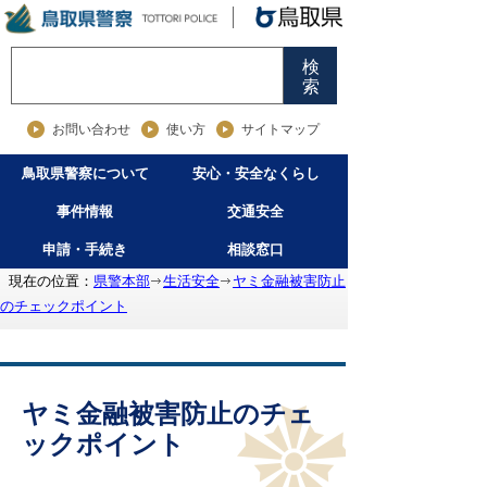
検
索
お問い合わせ
使い方
サイトマップ
鳥取県警察について
安心・安全なくらし
事件情報
交通安全
申請・手続き
相談窓口
現在の位置：
県警本部
生活安全
ヤミ金融被害防止
のチェックポイント
ヤミ金融被害防止のチェ
ックポイント