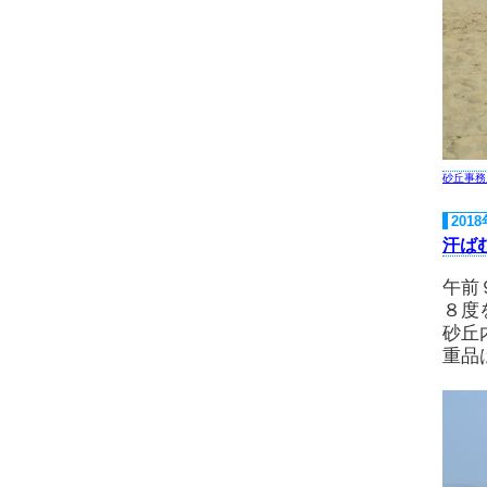
砂丘事務
201
汗ば
午前
８度
砂丘
重品