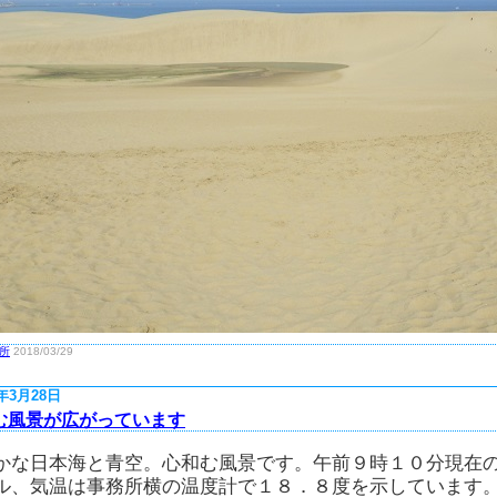
所
2018/03/29
8年3月28日
む風景が広がっています
かな日本海と青空。心和む風景です。午前９時１０分現在
ル、気温は事務所横の温度計で１８．８度を示しています