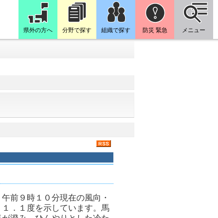
県外の方へ
分野で探す
組織で探す
防災 緊急
メニュー
。午前９時１０分現在の風向・
１１．１度を示しています。馬