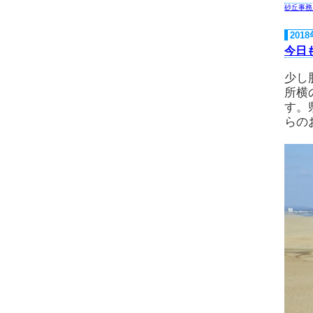
砂丘事務
201
今日
少し
所横
す。
らの