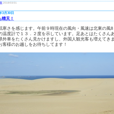
所
2018/03/31
8年3月30日
も晴天！
肌寒さを感じます。午前９時現在の風向・風速は北東の風8
の温度計で１３．２度を示しています。足あとはたくさん
県外車をたくさん見かけますし、外国人観光客も増えてき
お客様のお越しをお待ちしてます！