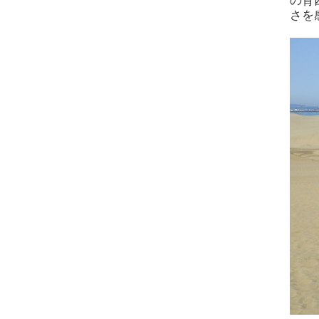
の背
さを