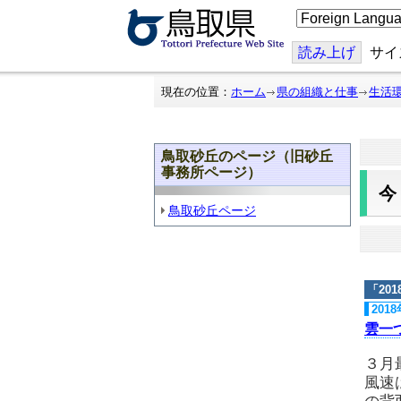
こ
の
ペ
ー
読み上げ
サイ
ジ
を
翻
現在の位置：
ホーム
県の組織と仕事
生活
訳
す
る
鳥取砂丘のページ（旧砂丘
事務所ページ）
鳥取砂丘ページ
「
20
201
雲一
３月
風速