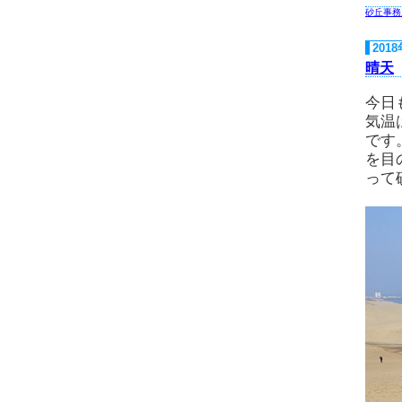
砂丘事務
201
晴天
今日
気温
です
を目
って