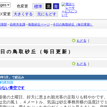
色変更
標準
黒
青
ズ変更
大
きくする
元
にもどす
環境部
自然共生課
鳥取砂丘ページ
今日の鳥取砂丘（毎日更新）
もどる
｜
今日の鳥取砂丘（毎日更新）
もどる
｜
18年3月
」で絞込み
8年3月31日
つない青空です
最後の土曜日、好天に恵まれ観光客の足取りも軽やかです
は北の風１．４メートル、気温は砂丘事務所横の温度計で