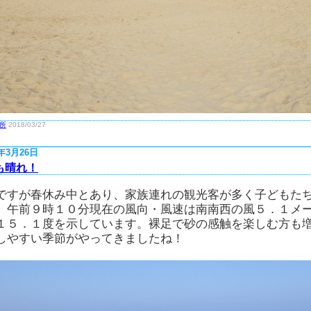
所
2018/03/27
8年3月26日
も晴れ！
ですが春休み中とあり、家族連れの観光客が多く子どもた
。午前９時１０分現在の風向・風速は南南西の風５．１メ
１５．１度を示しています。裸足で砂の感触を楽しむ方も
しやすい季節がやってきましたね！