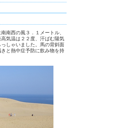
は南南西の風３．１メートル、
最高気温は２２度、汗ばむ陽気
らっしゃいました。馬の背斜面
渇きと熱中症予防に飲み物を持