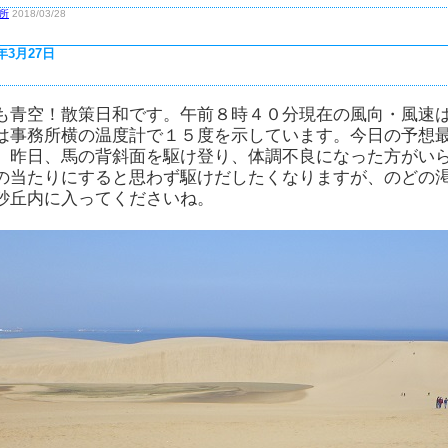
所
2018/03/28
8年3月27日
も青空！散策日和です。午前８時４０分現在の風向・風速
は事務所横の温度計で１５度を示しています。今日の予想
。昨日、馬の背斜面を駆け登り、体調不良になった方がい
の当たりにすると思わず駆けだしたくなりますが、のどの
砂丘内に入ってくださいね。