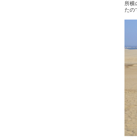
所横
たの