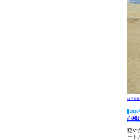
砂丘事務
201
心和
穏や
ート