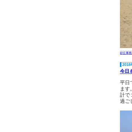
砂丘事務
201
今日
平日
ます
計で
過ご