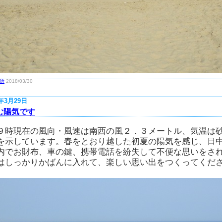
所
2018/03/30
8年3月29日
む陽気です
９時現在の風向・風速は南西の風２．３メートル、気温は
を示しています。春をとおり越した初夏の陽気を感じ、日
内でお財布、車の鍵、携帯電話を紛失して不便な思いをさ
はしっかりかばんに入れて、楽しい思い出をつくってくだ