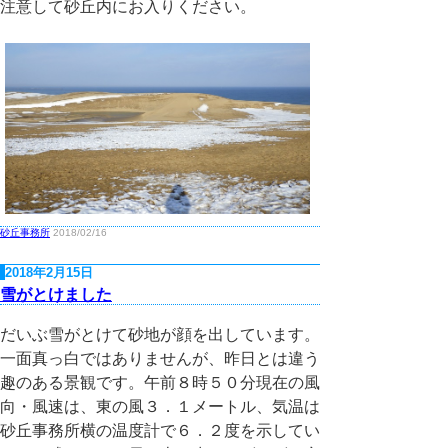
注意して砂丘内にお入りください。
砂丘事務所
2018/02/16
2018年2月15日
雪がとけました
だいぶ雪がとけて砂地が顔を出しています。
一面真っ白ではありませんが、昨日とは違う
趣のある景観です。午前８時５０分現在の風
向・風速は、東の風３．１メートル、気温は
砂丘事務所横の温度計で６．２度を示してい