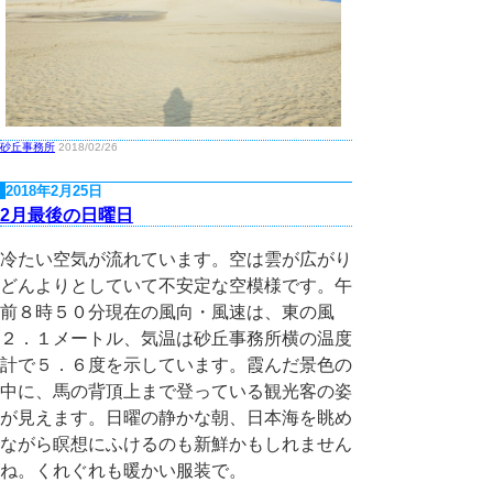
砂丘事務所
2018/02/26
2018年2月25日
2月最後の日曜日
冷たい空気が流れています。空は雲が広がり
どんよりとしていて不安定な空模様です。午
前８時５０分現在の風向・風速は、東の風
２．１メートル、気温は砂丘事務所横の温度
計で５．６度を示しています。霞んだ景色の
中に、馬の背頂上まで登っている観光客の姿
が見えます。日曜の静かな朝、日本海を眺め
ながら瞑想にふけるのも新鮮かもしれません
ね。くれぐれも暖かい服装で。