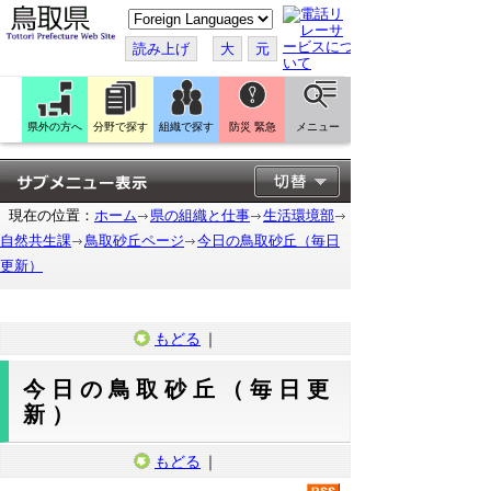
こ
の
ペ
読み上げ
大
元
ー
ジ
を
翻
訳
県外の方へ
分野で探す
組織で探す
防災 緊急
メニュー
す
る
現在の位置：
ホーム
県の組織と仕事
生活環境部
自然共生課
鳥取砂丘ページ
今日の鳥取砂丘（毎日
更新）
もどる
｜
今日の鳥取砂丘（毎日更
新）
もどる
｜