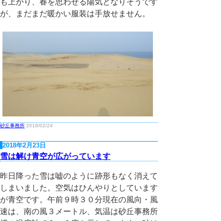
も上がり、春を思わせる陽気となりそうです
が、まだまだ暖かい服装は手放せません。
砂丘事務所
2018/02/24
2018年2月23日
雪は解け青空が広がっています
昨日降った雪は嘘のように跡形もなく消えて
しまいました。空気はひんやりとしています
が青空です。午前９時３０分現在の風向・風
速は、南の風３メートル、気温は砂丘事務所