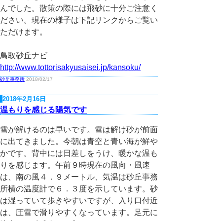
んでした。散策の際には飛砂に十分ご注意く
ださい。現在の様子は下記リンクからご覧い
ただけます。
鳥取砂丘ナビ
http://www.tottorisakyusaisei.jp/kansoku/
砂丘事務所
2018/02/17
2018年2月16日
温もりを感じる陽気です
雪が解けるのは早いです。雪は解け砂が前面
に出てきました。今朝は青空と青い海が鮮や
かです。背中には日差しをうけ、暖かな温も
りを感じます。午前９時現在の風向・風速
は、南の風４．９メートル、気温は砂丘事務
所横の温度計で６．３度を示しています。砂
は湿っていて歩きやすいですが、入り口付近
は、圧雪で滑りやすくなっています。足元に