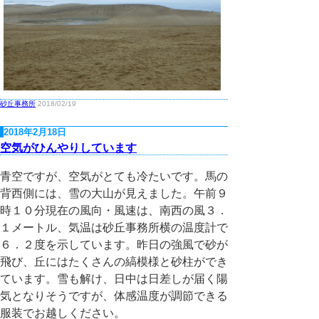
砂丘事務所
2018/02/19
2018年2月18日
空気がひんやりしています
青空ですが、空気がとても冷たいです。馬の
背西側には、雪の大山が見えました。午前９
時１０分現在の風向・風速は、南西の風３．
１メートル、気温は砂丘事務所横の温度計で
６．２度を示しています。昨日の強風で砂が
飛び、丘にはたくさんの縞模様と砂柱ができ
ています。雪も解け、日中は日差しが届く陽
気となりそうですが、体感温度が調節できる
服装でお越しください。