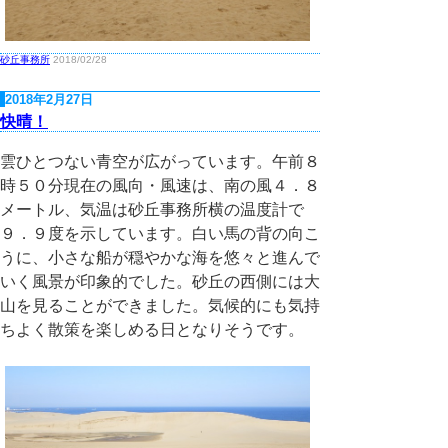
砂丘事務所
2018/02/28
2018年2月27日
快晴！
雲ひとつない青空が広がっています。午前８
時５０分現在の風向・風速は、南の風４．８
メートル、気温は砂丘事務所横の温度計で
９．９度を示しています。白い馬の背の向こ
うに、小さな船が穏やかな海を悠々と進んで
いく風景が印象的でした。砂丘の西側には大
山を見ることができました。気候的にも気持
ちよく散策を楽しめる日となりそうです。