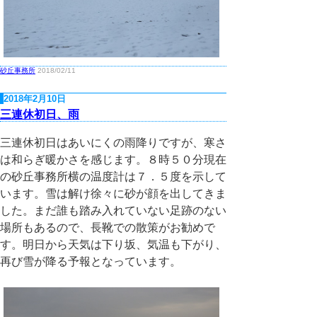
砂丘事務所
2018/02/11
2018年2月10日
三連休初日、雨
三連休初日はあいにくの雨降りですが、寒さ
は和らぎ暖かさを感じます。８時５０分現在
の砂丘事務所横の温度計は７．５度を示して
います。雪は解け徐々に砂が顔を出してきま
した。まだ誰も踏み入れていない足跡のない
場所もあるので、長靴での散策がお勧めで
す。明日から天気は下り坂、気温も下がり、
再び雪が降る予報となっています。