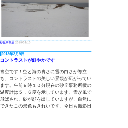
砂丘事務所
2018/02/10
2018年2月9日
コントラストが鮮やかです
青空です！空と海の青さに雪の白さが際立
ち、コントラストの美しい景観が広がってい
ます。午前９時１０分現在の砂丘事務所横の
温度計は５．６度を示しています。雪が風で
飛ばされ、砂が顔を出していますが、自然に
できたこの景色もきれいです。今日も撮影日
和間違いなし。踏みしめると雪はざくざくと
音をたて、入り口付近は、雪が固まり滑りや
すくなっています。足元に気を付けて砂丘内