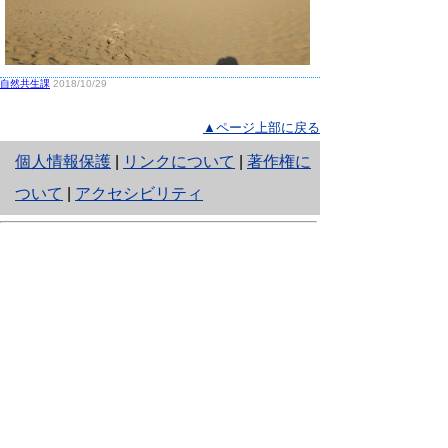
自然共生課
2018/10/29
▲ページ上部に戻る
と
個人情報保護
|
リンクについて
|
著作権に
り
ついて
|
アクセシビリティ
ネ
鳥取県生活環境部 自然共生社会局
ッ
自然共生課
住所 〒680-8570
ト
鳥取県鳥取市東町1丁目220
へ
電話
0857-26-7199
ファクシミリ 0857-26-7561
の
E-mail
shizen-kyousei@pref.tottori.lg.jp
「メールでの問い合わせについてお願い」
ドメイン指定受信・拒否などの設定をされてい
る場合は、「@pref.tottori.lg.jp」からの電子メールを
受信可能な設定としてください。