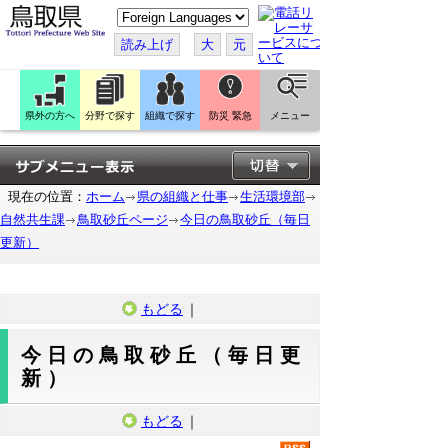
こ
の
ペ
読み上げ
大
元
ー
ジ
を
翻
訳
県外の方へ
分野で探す
組織で探す
防災 緊急
メニュー
す
る
現在の位置：
ホーム
県の組織と仕事
生活環境部
自然共生課
鳥取砂丘ページ
今日の鳥取砂丘（毎日
更新）
もどる
｜
今日の鳥取砂丘（毎日更
新）
もどる
｜