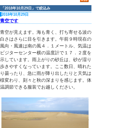
「
2018年10月29日
」で絞込み
2018年10月29日
青空です
青空が見えます。海も青く、打ち寄せる波の
白さはさらに目を引きます。午前９時現在の
風向・風速は南の風４．１メートル、気温は
ビジターセンター横の温度計で１７．２度を
示しています。雨上がりの砂丘は、砂が湿り
歩きやすくなっています。ここ数日、晴れた
り曇ったり、急に雨が降り出したりと天気は
様変わり、刻々と秋の深まりを感じます。体
温調節できる服装でお越しください。