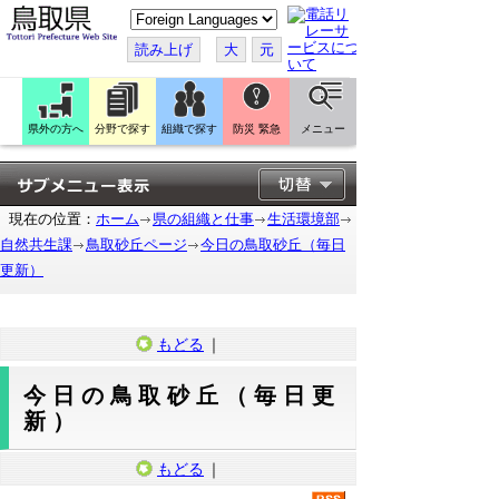
こ
の
ペ
読み上げ
大
元
ー
ジ
を
翻
訳
県外の方へ
分野で探す
組織で探す
防災 緊急
メニュー
す
る
現在の位置：
ホーム
県の組織と仕事
生活環境部
自然共生課
鳥取砂丘ページ
今日の鳥取砂丘（毎日
更新）
もどる
｜
今日の鳥取砂丘（毎日更
新）
もどる
｜