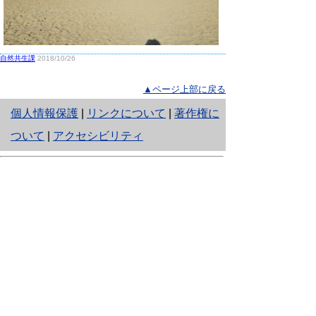
自然共生課
2018/10/26
▲ページ上部に戻る
と
個人情報保護
|
リンクについて
|
著作権に
り
ついて
|
アクセシビリティ
ネ
鳥取県生活環境部 自然共生社会局
ッ
自然共生課
住所 〒680-8570
ト
鳥取県鳥取市東町1丁目220
へ
電話
0857-26-7199
ファクシミリ 0857-26-7561
の
E-mail
shizen-kyousei@pref.tottori.lg.jp
「メールでの問い合わせについてお願い」
ドメイン指定受信・拒否などの設定をされてい
る場合は、「@pref.tottori.lg.jp」からの電子メールを
受信可能な設定としてください。