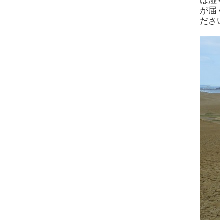
は湿
が届
ださ