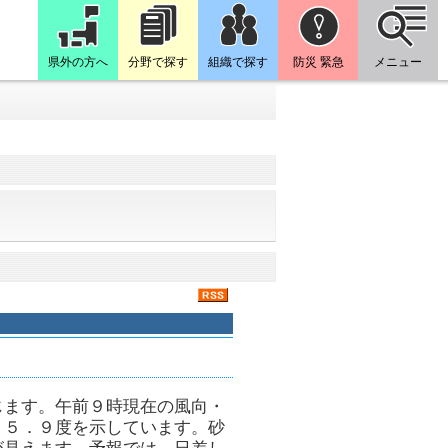
県外の方へ
分野で探す
組織で探す
防災 緊急
メニュー
じます。午前９時現在の風向・
１５．９度を示しています。砂