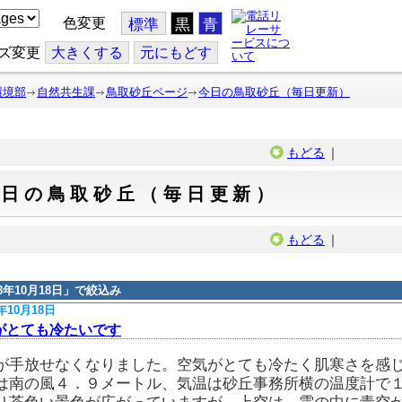
色変更
標準
黒
青
ズ変更
大
きくする
元
にもどす
環境部
自然共生課
鳥取砂丘ページ
今日の鳥取砂丘（毎日更新）
もどる
｜
今日の鳥取砂丘（毎日更新）
もどる
｜
18年10月18日
」で絞込み
8年10月18日
がとても冷たいです
が手放せなくなりました。空気がとても冷たく肌寒さを感
は南の風４．９メートル、気温は砂丘事務所横の温度計で