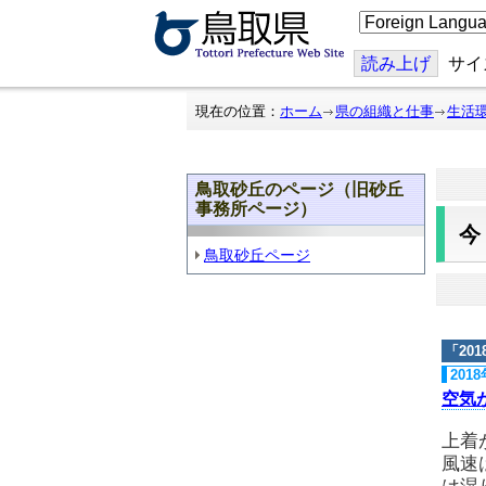
こ
の
ペ
ー
読み上げ
サイ
ジ
を
翻
現在の位置：
ホーム
県の組織と仕事
生活
訳
す
る
鳥取砂丘のページ（旧砂丘
事務所ページ）
鳥取砂丘ページ
「
20
201
空気
上着
風速