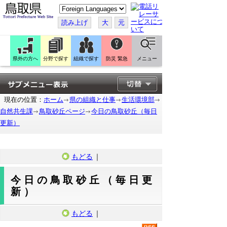
こ
の
ペ
読み上げ
大
元
ー
ジ
を
翻
訳
県外の方へ
分野で探す
組織で探す
防災 緊急
メニュー
す
る
現在の位置：
ホーム
県の組織と仕事
生活環境部
自然共生課
鳥取砂丘ページ
今日の鳥取砂丘（毎日
更新）
もどる
｜
今日の鳥取砂丘（毎日更
新）
もどる
｜