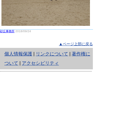
砂丘事務所
2018/09/24
▲ページ上部に戻る
と
個人情報保護
|
リンクについて
|
著作権に
り
ついて
|
アクセシビリティ
ネ
鳥取県生活環境部 自然共生社会局
ッ
自然共生課
住所 〒680-8570
ト
鳥取県鳥取市東町1丁目220
へ
電話
0857-26-7199
ファクシミリ 0857-26-7561
の
E-mail
shizen-kyousei@pref.tottori.lg.jp
「メールでの問い合わせについてお願い」
ドメイン指定受信・拒否などの設定をされてい