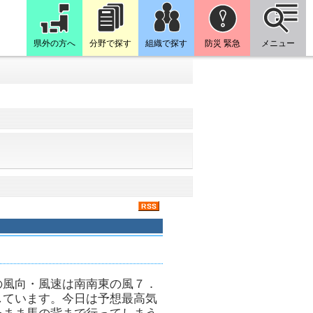
県外の方へ
分野で探す
組織で探す
防災 緊急
メニュー
の風向・風速は南南東の風７．
しています。今日は予想最高気