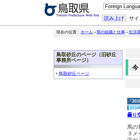
こ
の
ペ
ー
読み上げ
サイ
ジ
を
翻
現在の位置：
ホーム
県の組織と仕事
生活
訳
す
る
鳥取砂丘のページ（旧砂丘
事務所ページ）
鳥取砂丘ページ
「
20
201
曇り
馬の
３メ