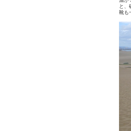
温が
と、
靴も