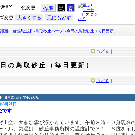
色変更
標準
黒
青
ズ変更
大
きくする
元
にもどす
環境部
自然共生課
鳥取砂丘ページ
今日の鳥取砂丘（毎日更新）
もどる
｜
今日の鳥取砂丘（毎日更新）
もどる
｜
18年8月21日
」で絞込み
8年8月21日
空です
背上空に大きな雲が浮かんでいます。午前８時５０分現在
ートル、気温は、砂丘事務所横の温度計で３１．６度を示