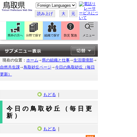
こ
の
ペ
読み上げ
大
元
ー
ジ
を
翻
訳
県外の方へ
分野で探す
組織で探す
防災 緊急
メニュー
す
る
現在の位置：
ホーム
県の組織と仕事
生活環境部
自然共生課
鳥取砂丘ページ
今日の鳥取砂丘（毎日
更新）
もどる
｜
今日の鳥取砂丘（毎日更
新）
もどる
｜