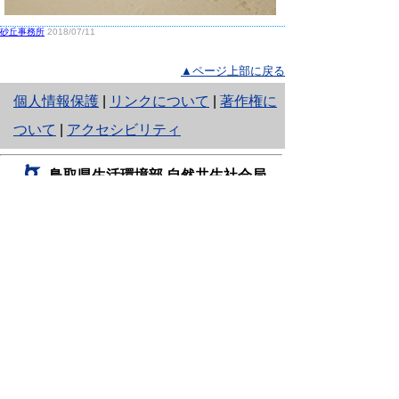
砂丘事務所
2018/07/11
▲ページ上部に戻る
と
個人情報保護
|
リンクについて
|
著作権に
り
ついて
|
アクセシビリティ
ネ
鳥取県生活環境部 自然共生社会局
ッ
自然共生課
住所 〒680-8570
ト
鳥取県鳥取市東町1丁目220
へ
電話
0857-26-7199
ファクシミリ 0857-26-7561
の
E-mail
shizen-kyousei@pref.tottori.lg.jp
「メールでの問い合わせについてお願い」
ドメイン指定受信・拒否などの設定をされてい
る場合は、「@pref.tottori.lg.jp」からの電子メールを
受信可能な設定としてください。
鳥取砂丘レンジャー詰所