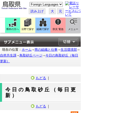
こ
の
ペ
読み上げ
大
元
ー
ジ
を
翻
訳
県外の方へ
分野で探す
組織で探す
防災 緊急
メニュー
す
る
現在の位置：
ホーム
県の組織と仕事
生活環境部
自然共生課
鳥取砂丘ページ
今日の鳥取砂丘（毎日
更新）
もどる
｜
今日の鳥取砂丘（毎日更
新）
もどる
｜