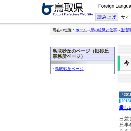
こ
の
ペ
ー
読み上げ
サイ
ジ
を
翻
現在の位置：
ホーム
県の組織と仕事
生活
訳
す
る
鳥取砂丘のページ（旧砂丘
事務所ページ）
鳥取砂丘ページ
「
20
201
厳し
日差
丘事