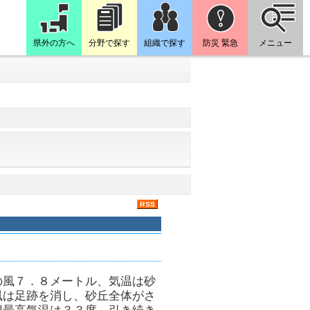
県外の方へ
分野で探す
組織で探す
防災 緊急
メニュー
の風７．８メートル、気温は砂
風は足跡を消し、砂丘全体がさ