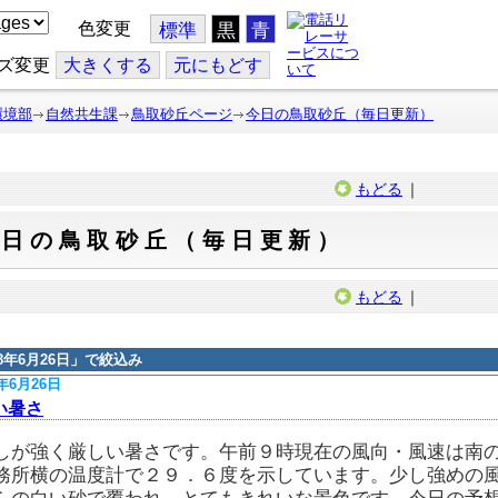
色変更
標準
黒
青
ズ変更
大
きくする
元
にもどす
環境部
自然共生課
鳥取砂丘ページ
今日の鳥取砂丘（毎日更新）
もどる
｜
今日の鳥取砂丘（毎日更新）
もどる
｜
18年6月26日
」で絞込み
8年6月26日
い暑さ
しが強く厳しい暑さです。午前９時現在の風向・風速は南
務所横の温度計で２９．６度を示しています。少し強めの