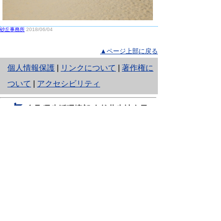
砂丘事務所
2018/06/04
▲ページ上部に戻る
と
個人情報保護
|
リンクについて
|
著作権に
り
ついて
|
アクセシビリティ
ネ
鳥取県生活環境部 自然共生社会局
ッ
自然共生課
住所 〒680-8570
ト
鳥取県鳥取市東町1丁目220
へ
電話
0857-26-7199
ファクシミリ 0857-26-7561
の
E-mail
shizen-kyousei@pref.tottori.lg.jp
「メールでの問い合わせについてお願い」
ドメイン指定受信・拒否などの設定をされてい
る場合は、「@pref.tottori.lg.jp」からの電子メールを
受信可能な設定としてください。