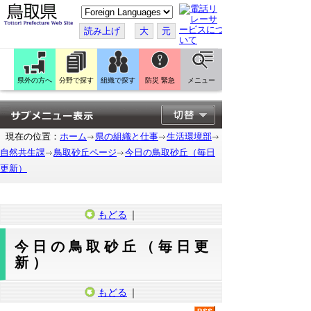
こ
の
ペ
読み上げ
大
元
ー
ジ
を
翻
訳
県外の方へ
分野で探す
組織で探す
防災 緊急
メニュー
す
る
現在の位置：
ホーム
県の組織と仕事
生活環境部
自然共生課
鳥取砂丘ページ
今日の鳥取砂丘（毎日
更新）
もどる
｜
今日の鳥取砂丘（毎日更
新）
もどる
｜