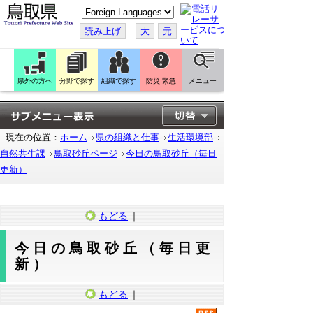
こ
の
ペ
読み上げ
大
元
ー
ジ
を
翻
訳
県外の方へ
分野で探す
組織で探す
防災 緊急
メニュー
す
る
現在の位置：
ホーム
県の組織と仕事
生活環境部
自然共生課
鳥取砂丘ページ
今日の鳥取砂丘（毎日
更新）
もどる
｜
今日の鳥取砂丘（毎日更
新）
もどる
｜