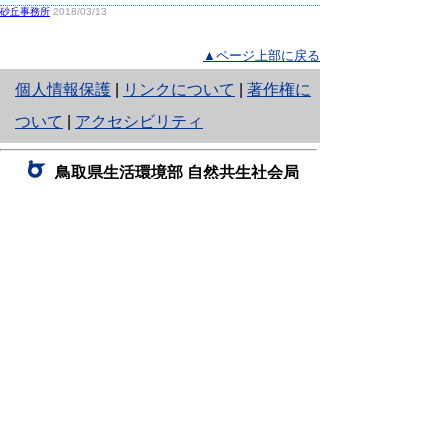
砂丘事務所
2018/03/13
▲ページ上部に戻る
と
個人情報保護
|
リンクについて
|
著作権に
り
ついて
|
アクセシビリティ
ネ
鳥取県生活環境部 自然共生社会局
ッ
自然共生課
住所 〒680-8570
ト
鳥取県鳥取市東町1丁目220
へ
電話
0857-26-7199
ファクシミリ 0857-26-7561
の
E-mail
shizen-kyousei@pref.tottori.lg.jp
「メールでの問い合わせについてお願い」
ドメイン指定受信・拒否などの設定をされてい
る場合は、「@pref.tottori.lg.jp」からの電子メールを
受信可能な設定としてください。
鳥取砂丘レンジャー詰所
住所 〒689-0105