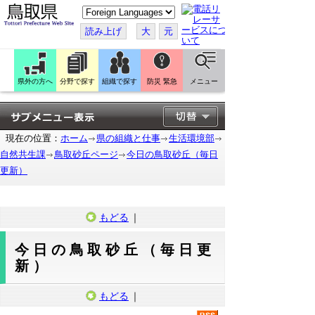
こ
の
ペ
読み上げ
大
元
ー
ジ
を
翻
訳
県外の方へ
分野で探す
組織で探す
防災 緊急
メニュー
す
る
現在の位置：
ホーム
県の組織と仕事
生活環境部
自然共生課
鳥取砂丘ページ
今日の鳥取砂丘（毎日
更新）
もどる
｜
今日の鳥取砂丘（毎日更
新）
もどる
｜