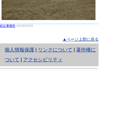
砂丘事務所
2018/02/19
▲ページ上部に戻る
と
個人情報保護
|
リンクについて
|
著作権に
り
ついて
|
アクセシビリティ
ネ
鳥取県生活環境部 自然共生社会局
ッ
自然共生課
住所 〒680-8570
ト
鳥取県鳥取市東町1丁目220
へ
電話
0857-26-7199
ファクシミリ 0857-26-7561
の
E-mail
shizen-kyousei@pref.tottori.lg.jp
「メールでの問い合わせについてお願い」
ドメイン指定受信・拒否などの設定をされてい
る場合は、「@pref.tottori.lg.jp」からの電子メールを
受信可能な設定としてください。