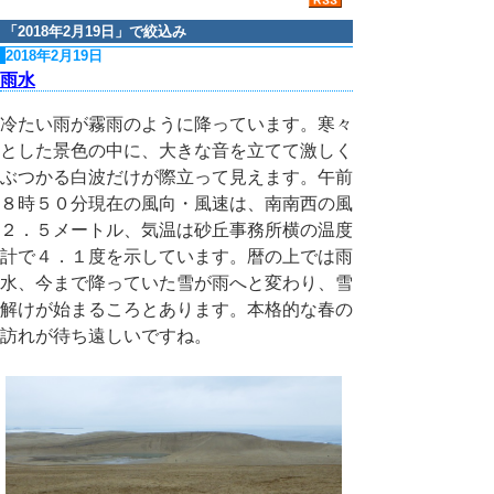
「
2018年2月19日
」で絞込み
2018年2月19日
雨水
冷たい雨が霧雨のように降っています。寒々
とした景色の中に、大きな音を立てて激しく
ぶつかる白波だけが際立って見えます。午前
８時５０分現在の風向・風速は、南南西の風
２．５メートル、気温は砂丘事務所横の温度
計で４．１度を示しています。暦の上では雨
水、今まで降っていた雪が雨へと変わり、雪
解けが始まるころとあります。本格的な春の
訪れが待ち遠しいですね。