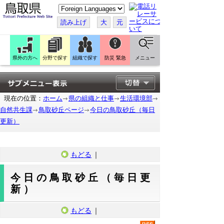
こ
の
ペ
読み上げ
大
元
ー
ジ
を
翻
訳
県外の方へ
分野で探す
組織で探す
防災 緊急
メニュー
す
る
現在の位置：
ホーム
県の組織と仕事
生活環境部
自然共生課
鳥取砂丘ページ
今日の鳥取砂丘（毎日
更新）
もどる
｜
今日の鳥取砂丘（毎日更
新）
もどる
｜