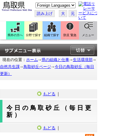
こ
の
ペ
読み上げ
大
元
ー
ジ
を
翻
訳
県外の方へ
分野で探す
組織で探す
防災 緊急
メニュー
す
る
現在の位置：
ホーム
県の組織と仕事
生活環境部
自然共生課
鳥取砂丘ページ
今日の鳥取砂丘（毎日
更新）
もどる
｜
今日の鳥取砂丘（毎日更
新）
もどる
｜