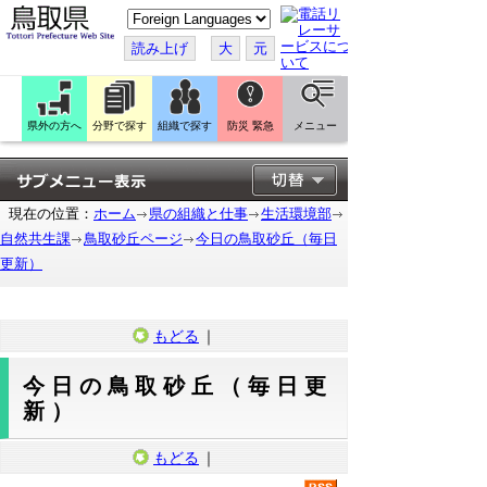
こ
の
ペ
読み上げ
大
元
ー
ジ
を
翻
訳
県外の方へ
分野で探す
組織で探す
防災 緊急
メニュー
す
る
現在の位置：
ホーム
県の組織と仕事
生活環境部
自然共生課
鳥取砂丘ページ
今日の鳥取砂丘（毎日
更新）
もどる
｜
今日の鳥取砂丘（毎日更
新）
もどる
｜