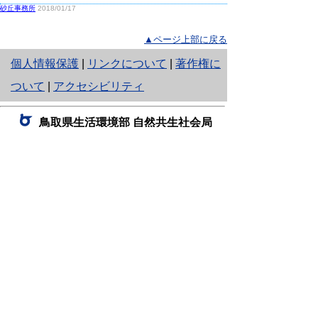
砂丘事務所
2018/01/17
▲ページ上部に戻る
と
個人情報保護
|
リンクについて
|
著作権に
り
ついて
|
アクセシビリティ
ネ
鳥取県生活環境部 自然共生社会局
ッ
自然共生課
住所 〒680-8570
ト
鳥取県鳥取市東町1丁目220
へ
電話
0857-26-7199
ファクシミリ 0857-26-7561
の
E-mail
shizen-kyousei@pref.tottori.lg.jp
「メールでの問い合わせについてお願い」
ドメイン指定受信・拒否などの設定をされてい
る場合は、「@pref.tottori.lg.jp」からの電子メールを
受信可能な設定としてください。
鳥取砂丘レンジャー詰所
住所 〒689-0105