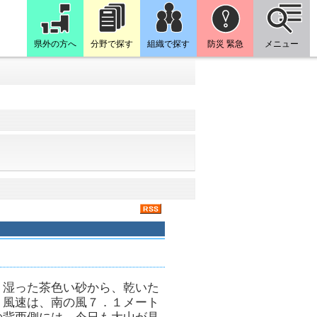
県外の方へ
分野で探す
組織で探す
防災 緊急
メニュー
、湿った茶色い砂から、乾いた
・風速は、南の風７．１メート