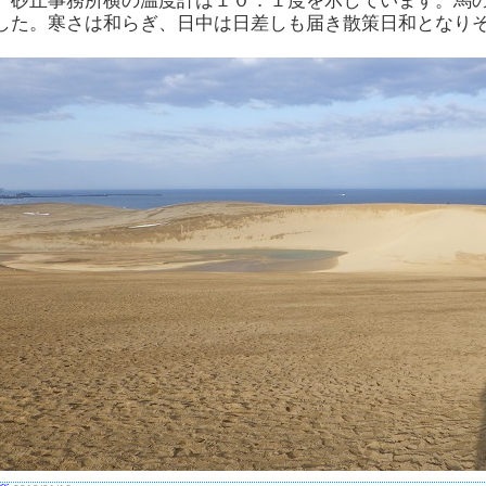
、砂丘事務所横の温度計は１０．１度を示しています。馬
した。寒さは和らぎ、日中は日差しも届き散策日和となり