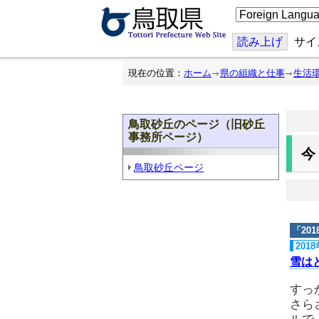
こ
の
ペ
ー
読み上げ
サイ
ジ
を
翻
現在の位置：
ホーム
県の組織と仕事
生活
訳
す
る
鳥取砂丘のページ（旧砂丘
事務所ページ）
鳥取砂丘ページ
「
20
201
雪は
すっ
さら