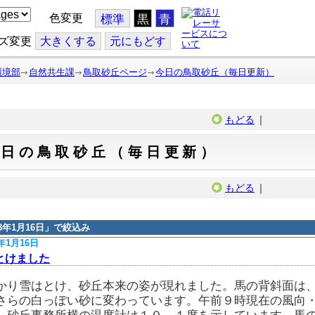
色変更
標準
黒
青
ズ変更
大
きくする
元
にもどす
環境部
自然共生課
鳥取砂丘ページ
今日の鳥取砂丘（毎日更新）
もどる
｜
今日の鳥取砂丘（毎日更新）
もどる
｜
18年1月16日
」で絞込み
8年1月16日
とけました
かり雪はとけ、砂丘本来の姿が現れました。馬の背斜面は
さらの白っぽい砂に変わっています。午前９時現在の風向