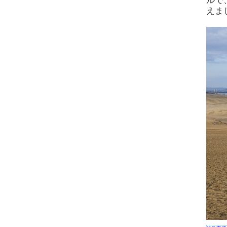
ルで
えま