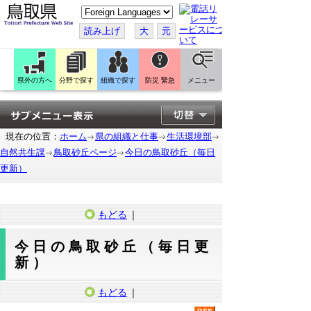
こ
の
ペ
読み上げ
大
元
ー
ジ
を
翻
訳
県外の方へ
分野で探す
組織で探す
防災 緊急
メニュー
す
る
現在の位置：
ホーム
県の組織と仕事
生活環境部
自然共生課
鳥取砂丘ページ
今日の鳥取砂丘（毎日
更新）
もどる
｜
今日の鳥取砂丘（毎日更
新）
もどる
｜