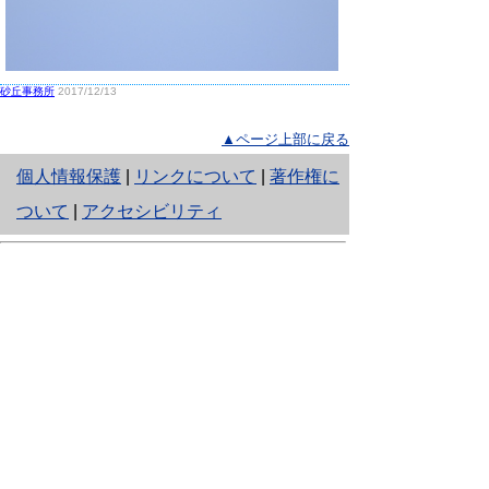
砂丘事務所
2017/12/13
▲ページ上部に戻る
と
個人情報保護
|
リンクについて
|
著作権に
り
ついて
|
アクセシビリティ
ネ
鳥取県生活環境部 自然共生社会局
ッ
自然共生課
住所 〒680-8570
ト
鳥取県鳥取市東町1丁目220
へ
電話
0857-26-7199
ファクシミリ 0857-26-7561
の
E-mail
shizen-kyousei@pref.tottori.lg.jp
「メールでの問い合わせについてお願い」
ドメイン指定受信・拒否などの設定をされてい
る場合は、「@pref.tottori.lg.jp」からの電子メールを
受信可能な設定としてください。