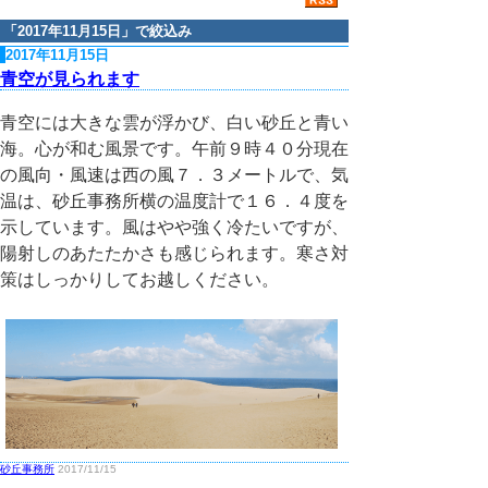
「
2017年11月15日
」で絞込み
2017年11月15日
青空が見られます
青空には大きな雲が浮かび、白い砂丘と青い
海。心が和む風景です。午前９時４０分現在
の風向・風速は西の風７．３メートルで、気
温は、砂丘事務所横の温度計で１６．４度を
示しています。風はやや強く冷たいですが、
陽射しのあたたかさも感じられます。寒さ対
策はしっかりしてお越しください。
砂丘事務所
2017/11/15