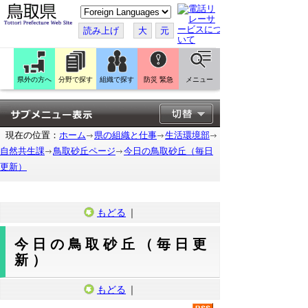
こ
の
ペ
読み上げ
大
元
ー
ジ
を
翻
訳
県外の方へ
分野で探す
組織で探す
防災 緊急
メニュー
す
る
現在の位置：
ホーム
県の組織と仕事
生活環境部
自然共生課
鳥取砂丘ページ
今日の鳥取砂丘（毎日
更新）
もどる
｜
今日の鳥取砂丘（毎日更
新）
もどる
｜