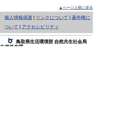
▲ページ上部に戻る
と
個人情報保護
|
リンクについて
|
著作権に
り
ついて
|
アクセシビリティ
ネ
鳥取県生活環境部 自然共生社会局
ッ
自然共生課
住所 〒680-8570
ト
鳥取県鳥取市東町1丁目220
へ
電話
0857-26-7199
ファクシミリ 0857-26-7561
の
E-mail
shizen-kyousei@pref.tottori.lg.jp
「メールでの問い合わせについてお願い」
ドメイン指定受信・拒否などの設定をされてい
る場合は、「@pref.tottori.lg.jp」からの電子メールを
受信可能な設定としてください。
鳥取砂丘レンジャー詰所
住所 〒689-0105
鳥取市福部町湯山2164-661
（一般財団法人自然公園財団鳥取支部