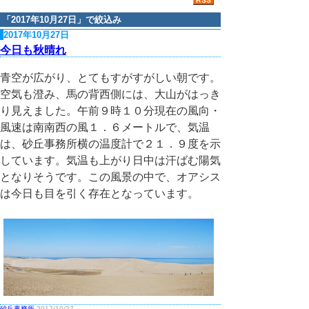
「
2017年10月27日
」で絞込み
2017年10月27日
今日も秋晴れ
青空が広がり、とてもすがすがしい朝です。
空気も澄み、馬の背西側には、大山がはっき
り見えました。午前９時１０分現在の風向・
風速は南南西の風１．６メートルで、気温
は、砂丘事務所横の温度計で２１．９度を示
しています。気温も上がり日中は汗ばむ陽気
となりそうです。この風景の中で、オアシス
は今日も目を引く存在となっています。
砂丘事務所
2017/10/27