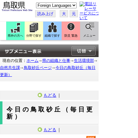
こ
の
ペ
読み上げ
大
元
ー
ジ
を
翻
訳
県外の方へ
分野で探す
組織で探す
防災 緊急
メニュー
す
る
現在の位置：
ホーム
県の組織と仕事
生活環境部
自然共生課
鳥取砂丘ページ
今日の鳥取砂丘（毎日
更新）
もどる
｜
今日の鳥取砂丘（毎日更
新）
もどる
｜