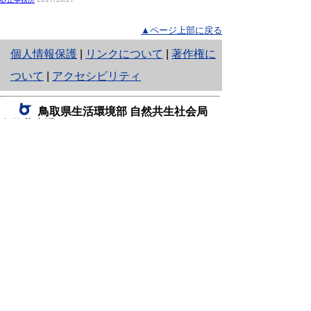
▲ページ上部に戻る
と
個人情報保護
|
リンクについて
|
著作権に
り
ついて
|
アクセシビリティ
ネ
鳥取県生活環境部 自然共生社会局
ッ
自然共生課
住所 〒680-8570
ト
鳥取県鳥取市東町1丁目220
へ
電話
0857-26-7199
ファクシミリ 0857-26-7561
の
E-mail
shizen-kyousei@pref.tottori.lg.jp
「メールでの問い合わせについてお願い」
ドメイン指定受信・拒否などの設定をされてい
る場合は、「@pref.tottori.lg.jp」からの電子メールを
受信可能な設定としてください。
鳥取砂丘レンジャー詰所
住所 〒689-0105
鳥取市福部町湯山2164-661