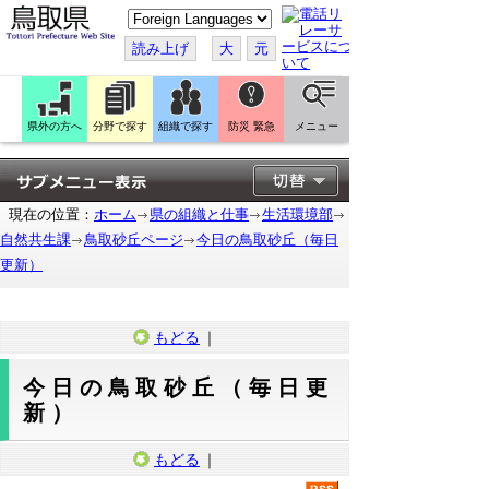
こ
の
ペ
読み上げ
大
元
ー
ジ
を
翻
訳
県外の方へ
分野で探す
組織で探す
防災 緊急
メニュー
す
る
現在の位置：
ホーム
県の組織と仕事
生活環境部
自然共生課
鳥取砂丘ページ
今日の鳥取砂丘（毎日
更新）
もどる
｜
今日の鳥取砂丘（毎日更
新）
もどる
｜