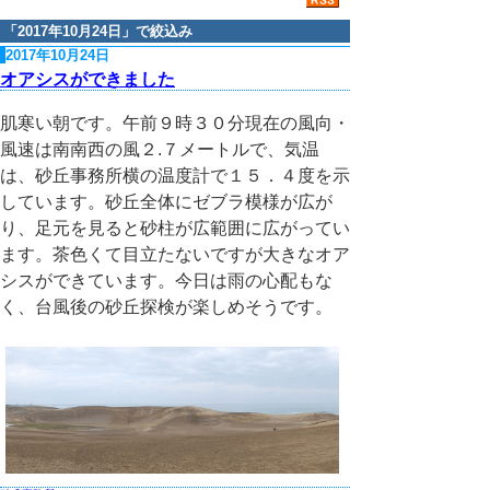
「
2017年10月24日
」で絞込み
2017年10月24日
オアシスができました
肌寒い朝です。午前９時３０分現在の風向・
風速は南南西の風２.７メートルで、気温
は、砂丘事務所横の温度計で１５．４度を示
しています。砂丘全体にゼブラ模様が広が
り、足元を見ると砂柱が広範囲に広がってい
ます。茶色くて目立たないですが大きなオア
シスができています。今日は雨の心配もな
く、台風後の砂丘探検が楽しめそうです。