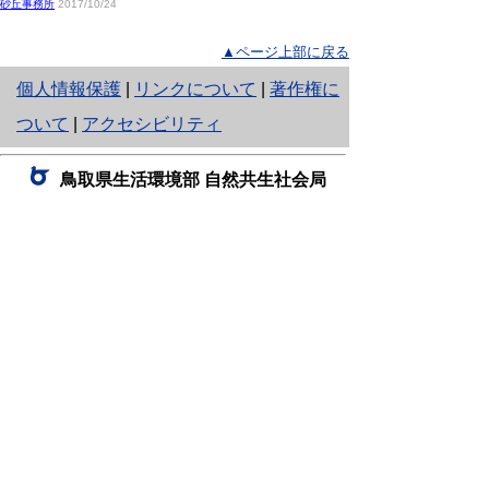
砂丘事務所
2017/10/24
▲ページ上部に戻る
と
個人情報保護
|
リンクについて
|
著作権に
り
ついて
|
アクセシビリティ
ネ
鳥取県生活環境部 自然共生社会局
ッ
自然共生課
住所 〒680-8570
ト
鳥取県鳥取市東町1丁目220
へ
電話
0857-26-7199
ファクシミリ 0857-26-7561
の
E-mail
shizen-kyousei@pref.tottori.lg.jp
「メールでの問い合わせについてお願い」
ドメイン指定受信・拒否などの設定をされてい
る場合は、「@pref.tottori.lg.jp」からの電子メールを
受信可能な設定としてください。
鳥取砂丘レンジャー詰所
住所 〒689-0105
鳥取市福部町湯山2164-661