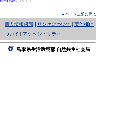
砂丘事務所
2017/10/09
▲ページ上部に戻る
と
個人情報保護
|
リンクについて
|
著作権に
り
ついて
|
アクセシビリティ
ネ
鳥取県生活環境部 自然共生社会局
ッ
自然共生課
住所 〒680-8570
ト
鳥取県鳥取市東町1丁目220
へ
電話
0857-26-7199
ファクシミリ 0857-26-7561
の
E-mail
shizen-kyousei@pref.tottori.lg.jp
「メールでの問い合わせについてお願い」
ドメイン指定受信・拒否などの設定をされてい
る場合は、「@pref.tottori.lg.jp」からの電子メールを
受信可能な設定としてください。
鳥取砂丘レンジャー詰所
住所 〒689-0105
鳥取市福部町湯山2164-661