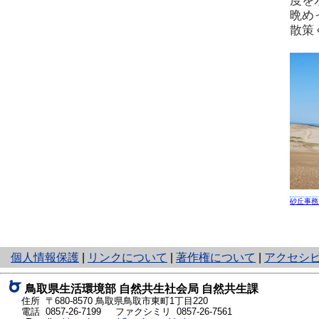
度を
晩め
散策
砂丘事務
と
個人情報保護
|
リンクについて
|
著作権について
|
アクセシ
り
ネ
鳥取県生活環境部 自然共生社会局 自然共生課
ッ
住所 〒680-8570
鳥取県鳥取市東町1丁目220
ト
電話
0857-26-7199
ファクシミリ 0857-26-7561