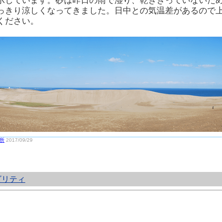
示しています。砂は昨日の雨で湿り、乾ききっていないた
っきり涼しくなってきました。日中との気温差があるので上
ください。
所
2017/09/29
ビリティ