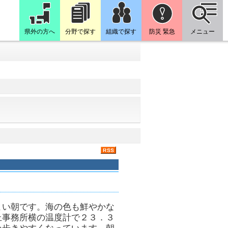
県外の方へ
分野で探す
組織で探す
防災 緊急
メニュー
よい朝です。海の色も鮮やかな
丘事務所横の温度計で２３．３