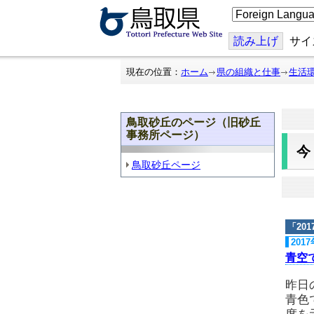
こ
の
ペ
ー
読み上げ
サイ
ジ
を
翻
現在の位置：
ホーム
県の組織と仕事
生活
訳
す
る
鳥取砂丘のページ（旧砂丘
事務所ページ）
鳥取砂丘ページ
「
20
201
青空
昨日
青色