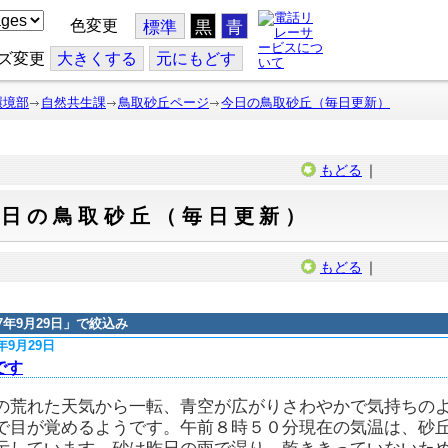
色変更
標準
黒
青
ズ変更
大
きくする
元
にもどす
環境部
自然共生課
鳥取砂丘ページ
今日の鳥取砂丘（毎日更新）
もどる
｜
今日の鳥取砂丘（毎日更新）
もどる
｜
17年9月29日
」で絞込み
7年9月29日
です
の荒れた天気から一転、青空が広がりさわやかで気持ちの
で目が覚めるようです。午前８時５０分現在の気温は、砂