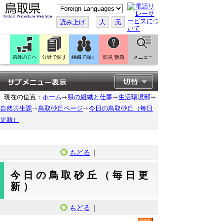
こ
の
ペ
読み上げ
大
元
ー
ジ
を
翻
訳
県外の方へ
分野で探す
組織で探す
防災 緊急
メニュー
す
る
現在の位置：
ホーム
県の組織と仕事
生活環境部
自然共生課
鳥取砂丘ページ
今日の鳥取砂丘（毎日
更新）
もどる
｜
今日の鳥取砂丘（毎日更
新）
もどる
｜