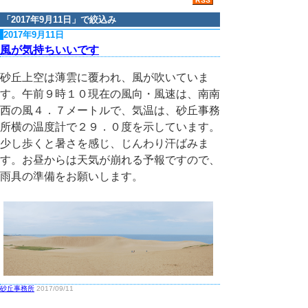
「
2017年9月11日
」で絞込み
2017年9月11日
風が気持ちいいです
砂丘上空は薄雲に覆われ、風が吹いていま
す。午前９時１０現在の風向・風速は、南南
西の風４．７メートルで、気温は、砂丘事務
所横の温度計で２９．０度を示しています。
少し歩くと暑さを感じ、じんわり汗ばみま
す。お昼からは天気が崩れる予報ですので、
雨具の準備をお願いします。
砂丘事務所
2017/09/11