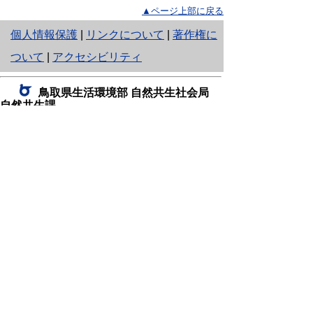
▲ページ上部に戻る
と
個人情報保護
|
リンクについて
|
著作権に
り
ついて
|
アクセシビリティ
ネ
鳥取県生活環境部 自然共生社会局
ッ
自然共生課
住所 〒680-8570
ト
鳥取県鳥取市東町1丁目220
へ
電話
0857-26-7199
ファクシミリ 0857-26-7561
の
E-mail
shizen-kyousei@pref.tottori.lg.jp
「メールでの問い合わせについてお願い」
ドメイン指定受信・拒否などの設定をされてい
る場合は、「@pref.tottori.lg.jp」からの電子メールを
受信可能な設定としてください。
鳥取砂丘レンジャー詰所
住所 〒689-0105
鳥取市福部町湯山2164-661
（一般財団法人自然公園財団鳥取支部