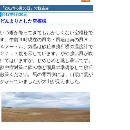
「
2017年6月30日
」で絞込み
2017年6月30日
どんよりとした空模様
いつ雨が降ってきてもおかしくない空模様で
す。午前９時現在の風向・風速は南の風８．
４メートル、気温は砂丘事務所横の温度計で
２７．７度を示しています。やや強い風が吹
いてはいますが、じめじめと蒸し暑いです。
熱中症対策に飲み物と雨具の準備をして砂丘
散策ください。馬の背西側には、山頂に雲が
かかっていましたが大山が見えました。