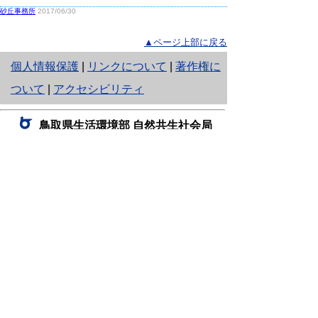
砂丘事務所
2017/06/30
▲ページ上部に戻る
と
個人情報保護
|
リンクについて
|
著作権に
り
ついて
|
アクセシビリティ
ネ
鳥取県生活環境部 自然共生社会局
ッ
自然共生課
住所 〒680-8570
ト
鳥取県鳥取市東町1丁目220
へ
電話
0857-26-7199
ファクシミリ 0857-26-7561
の
E-mail
shizen-kyousei@pref.tottori.lg.jp
「メールでの問い合わせについてお願い」
ドメイン指定受信・拒否などの設定をされてい
る場合は、「@pref.tottori.lg.jp」からの電子メールを
受信可能な設定としてください。
鳥取砂丘レンジャー詰所
住所 〒689-0105