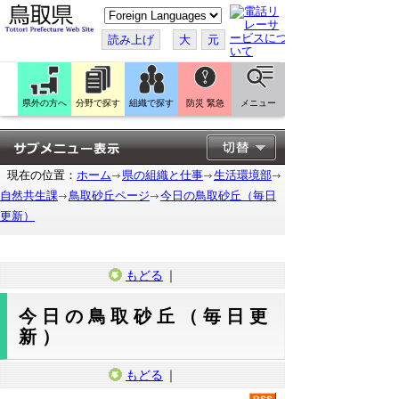
こ
の
ペ
読み上げ
大
元
ー
ジ
を
翻
訳
県外の方へ
分野で探す
組織で探す
防災 緊急
メニュー
す
る
現在の位置：
ホーム
県の組織と仕事
生活環境部
自然共生課
鳥取砂丘ページ
今日の鳥取砂丘（毎日
更新）
もどる
｜
今日の鳥取砂丘（毎日更
新）
もどる
｜