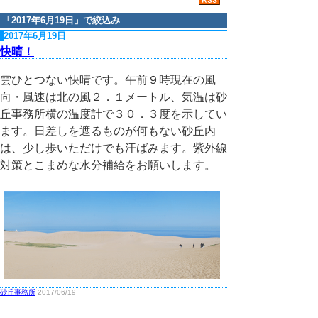
「
2017年6月19日
」で絞込み
2017年6月19日
快晴！
雲ひとつない快晴です。午前９時現在の風
向・風速は北の風２．１メートル、気温は砂
丘事務所横の温度計で３０．３度を示してい
ます。日差しを遮るものが何もない砂丘内
は、少し歩いただけでも汗ばみます。紫外線
対策とこまめな水分補給をお願いします。
砂丘事務所
2017/06/19