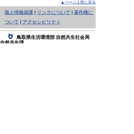
▲ページ上部に戻る
と
個人情報保護
|
リンクについて
|
著作権に
り
ついて
|
アクセシビリティ
ネ
鳥取県生活環境部 自然共生社会局
ッ
自然共生課
住所 〒680-8570
ト
鳥取県鳥取市東町1丁目220
へ
電話
0857-26-7199
ファクシミリ 0857-26-7561
の
E-mail
shizen-kyousei@pref.tottori.lg.jp
「メールでの問い合わせについてお願い」
ドメイン指定受信・拒否などの設定をされてい
る場合は、「@pref.tottori.lg.jp」からの電子メールを
受信可能な設定としてください。
鳥取砂丘レンジャー詰所
住所 〒689-0105
鳥取市福部町湯山2164-661
（一般財団法人自然公園財団鳥取支部
内）