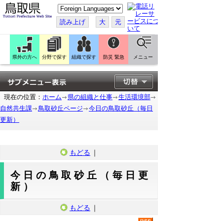
こ
の
ペ
読み上げ
大
元
ー
ジ
を
翻
訳
県外の方へ
分野で探す
組織で探す
防災 緊急
メニュー
す
る
現在の位置：
ホーム
県の組織と仕事
生活環境部
自然共生課
鳥取砂丘ページ
今日の鳥取砂丘（毎日
更新）
もどる
｜
今日の鳥取砂丘（毎日更
新）
もどる
｜