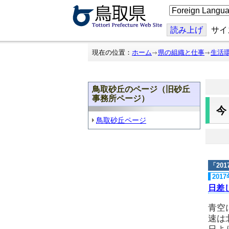
こ
の
ペ
ー
読み上げ
サイ
ジ
を
翻
現在の位置：
ホーム
県の組織と仕事
生活
訳
す
る
鳥取砂丘のページ（旧砂丘
事務所ページ）
鳥取砂丘ページ
「
20
201
日差
青空
速は