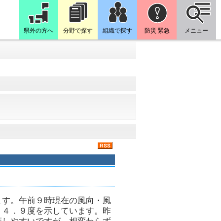
県外の方へ
分野で探す
組織で探す
防災 緊急
メニュー
ます。午前９時現在の風向・風
２４．９度を示しています。昨