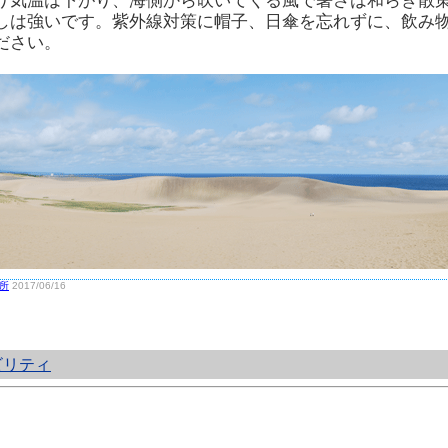
り気温は下がり、海側から吹いてくる風で暑さは和らぎ散
しは強いです。紫外線対策に帽子、日傘を忘れずに、飲み
ださい。
所
2017/06/16
ビリティ