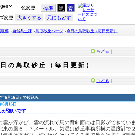
色変更
標準
黒
青
ズ変更
大
きくする
元
にもどす
環境部
自然共生課
鳥取砂丘ページ
今日の鳥取砂丘（毎日更新）
もどる
｜
今日の鳥取砂丘（毎日更新）
もどる
｜
17年6月16日
」で絞込み
7年6月16日
しが強いです
に雲が浮かび、雲の流れで馬の背斜面には日影ができてい
北東の風６．７メートル、気温は砂丘事務所横の温度計で