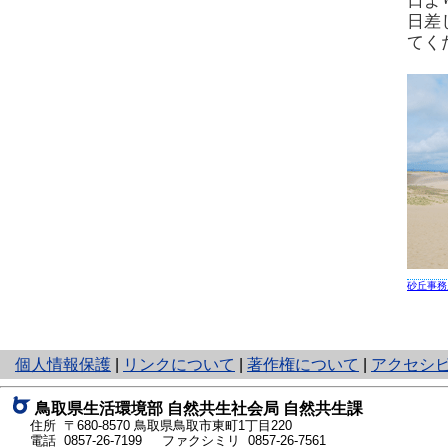
日よ
日差
てく
砂丘事務
と
個人情報保護
|
リンクについて
|
著作権について
|
アクセシ
り
ネ
鳥取県生活環境部 自然共生社会局 自然共生課
ッ
住所 〒680-8570
鳥取県鳥取市東町1丁目220
ト
電話
0857-26-7199
ファクシミリ 0857-26-7561