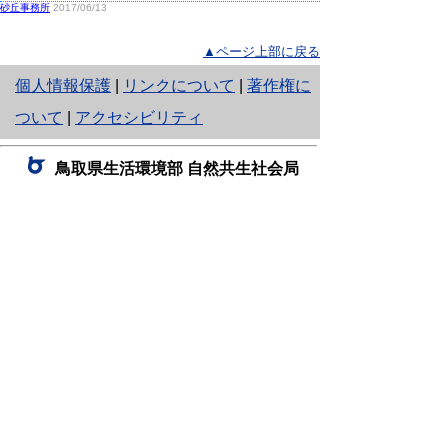
砂丘事務所
2017/06/13
▲ページ上部に戻る
と
個人情報保護
|
リンクについて
|
著作権に
り
ついて
|
アクセシビリティ
ネ
鳥取県生活環境部 自然共生社会局
ッ
自然共生課
住所 〒680-8570
ト
鳥取県鳥取市東町1丁目220
へ
電話
0857-26-7199
ファクシミリ 0857-26-7561
の
E-mail
shizen-kyousei@pref.tottori.lg.jp
「メールでの問い合わせについてお願い」
ドメイン指定受信・拒否などの設定をされてい
る場合は、「@pref.tottori.lg.jp」からの電子メールを
受信可能な設定としてください。
鳥取砂丘レンジャー詰所
住所 〒689-0105