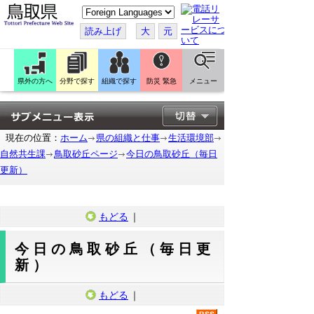
こ
の
ペ
読み上げ
大
元
ー
ジ
を
翻
訳
県外の方へ
分野で探す
組織で探す
防災 緊急
メニュー
す
る
現在の位置：
ホーム
県の組織と仕事
生活環境部
自然共生課
鳥取砂丘ページ
今日の鳥取砂丘（毎日
更新）
もどる
｜
今日の鳥取砂丘（毎日更
新）
もどる
｜