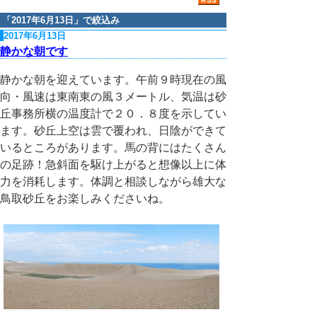
「
2017年6月13日
」で絞込み
2017年6月13日
静かな朝です
静かな朝を迎えています。午前９時現在の風
向・風速は東南東の風３メートル、気温は砂
丘事務所横の温度計で２０．８度を示してい
ます。砂丘上空は雲で覆われ、日陰ができて
いるところがあります。馬の背にはたくさん
の足跡！急斜面を駆け上がると想像以上に体
力を消耗します。体調と相談しながら雄大な
鳥取砂丘をお楽しみくださいね。