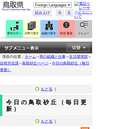
こ
の
ペ
読み上げ
大
元
ー
ジ
を
翻
訳
県外の方へ
分野で探す
組織で探す
防災 緊急
メニュー
す
る
現在の位置：
ホーム
県の組織と仕事
生活環境部
自然共生課
鳥取砂丘ページ
今日の鳥取砂丘（毎日
更新）
もどる
｜
今日の鳥取砂丘（毎日更
新）
もどる
｜