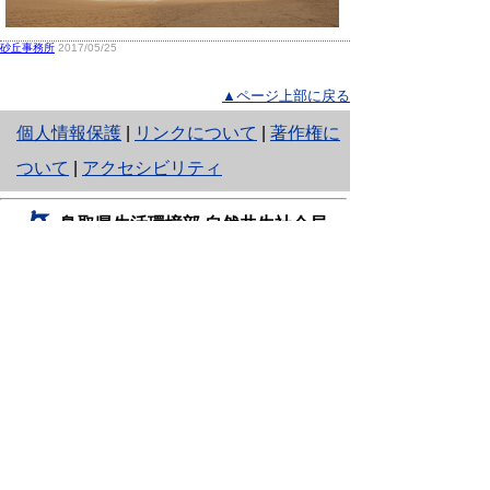
砂丘事務所
2017/05/25
▲ページ上部に戻る
と
個人情報保護
|
リンクについて
|
著作権に
り
ついて
|
アクセシビリティ
ネ
鳥取県生活環境部 自然共生社会局
ッ
自然共生課
住所 〒680-8570
ト
鳥取県鳥取市東町1丁目220
へ
電話
0857-26-7199
ファクシミリ 0857-26-7561
の
E-mail
shizen-kyousei@pref.tottori.lg.jp
「メールでの問い合わせについてお願い」
ドメイン指定受信・拒否などの設定をされてい
る場合は、「@pref.tottori.lg.jp」からの電子メールを
受信可能な設定としてください。
鳥取砂丘レンジャー詰所