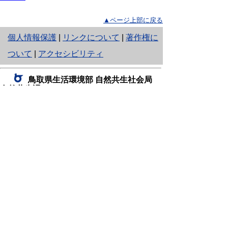
▲ページ上部に戻る
と
個人情報保護
|
リンクについて
|
著作権に
り
ついて
|
アクセシビリティ
ネ
鳥取県生活環境部 自然共生社会局
ッ
自然共生課
住所 〒680-8570
ト
鳥取県鳥取市東町1丁目220
へ
電話
0857-26-7199
ファクシミリ 0857-26-7561
の
E-mail
shizen-kyousei@pref.tottori.lg.jp
「メールでの問い合わせについてお願い」
ドメイン指定受信・拒否などの設定をされてい
る場合は、「@pref.tottori.lg.jp」からの電子メールを
受信可能な設定としてください。
鳥取砂丘レンジャー詰所
住所 〒689-0105
鳥取市福部町湯山2164-661