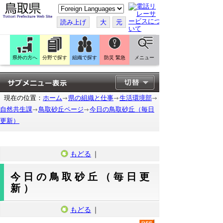
こ
の
ペ
読み上げ
大
元
ー
ジ
を
翻
訳
県外の方へ
分野で探す
組織で探す
防災 緊急
メニュー
す
る
現在の位置：
ホーム
県の組織と仕事
生活環境部
自然共生課
鳥取砂丘ページ
今日の鳥取砂丘（毎日
更新）
もどる
｜
今日の鳥取砂丘（毎日更
新）
もどる
｜