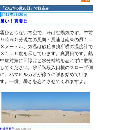
「
2017年5月20日
」で絞込み
2017年5月20日
暑い！真夏日
雲ひとつない青空で、汗ばむ陽気です。午前
９時５０分現在の風向・風速は南東の風１．
８メートル、気温は砂丘事務所横の温度計で
３１．５度を示しています。真夏日です。熱
中症対策に日除けと水分補給を忘れずに散策
してください。砂丘階段入口横のスロープ側
に、ハマヒルガオが徐々に咲き始めていま
す。一瞬、暑さを忘れさせてくれますよ。
砂丘事務所
2017/05/20