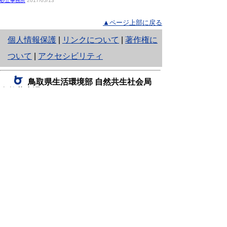
砂丘事務所
2017/05/13
▲ページ上部に戻る
と
個人情報保護
|
リンクについて
|
著作権に
り
ついて
|
アクセシビリティ
ネ
鳥取県生活環境部 自然共生社会局
ッ
自然共生課
住所 〒680-8570
ト
鳥取県鳥取市東町1丁目220
へ
電話
0857-26-7199
ファクシミリ 0857-26-7561
の
E-mail
shizen-kyousei@pref.tottori.lg.jp
「メールでの問い合わせについてお願い」
ドメイン指定受信・拒否などの設定をされてい
る場合は、「@pref.tottori.lg.jp」からの電子メールを
受信可能な設定としてください。
鳥取砂丘レンジャー詰所
住所 〒689-0105
鳥取市福部町湯山2164-661