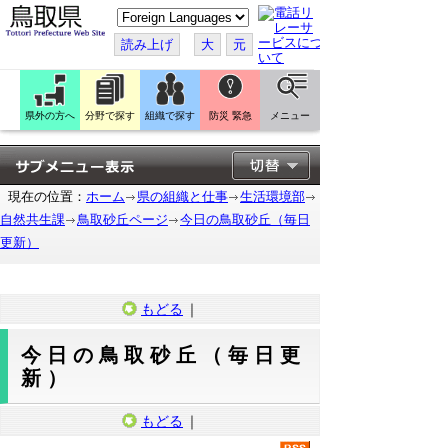
こ
の
ペ
読み上げ
大
元
ー
ジ
を
翻
訳
県外の方へ
分野で探す
組織で探す
防災 緊急
メニュー
す
る
現在の位置：
ホーム
県の組織と仕事
生活環境部
自然共生課
鳥取砂丘ページ
今日の鳥取砂丘（毎日
更新）
もどる
｜
今日の鳥取砂丘（毎日更
新）
もどる
｜