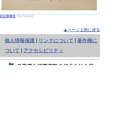
砂丘事務所
2017/04/22
▲ページ上部に戻る
と
個人情報保護
|
リンクについて
|
著作権に
り
ついて
|
アクセシビリティ
ネ
鳥取県生活環境部 自然共生社会局
ッ
自然共生課
住所 〒680-8570
ト
鳥取県鳥取市東町1丁目220
へ
電話
0857-26-7199
ファクシミリ 0857-26-7561
の
E-mail
shizen-kyousei@pref.tottori.lg.jp
「メールでの問い合わせについてお願い」
ドメイン指定受信・拒否などの設定をされてい
る場合は、「@pref.tottori.lg.jp」からの電子メールを
受信可能な設定としてください。