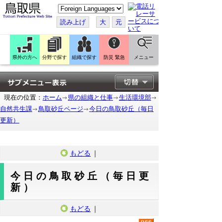
こ
の
ペ
読み上げ
大
元
ー
ジ
を
翻
訳
県外の方へ
分野で探す
組織で探す
防災 緊急
メニュー
す
る
現在の位置：
ホーム
県の組織と仕事
生活環境部
自然共生課
鳥取砂丘ページ
今日の鳥取砂丘（毎日
更新）
もどる
｜
今日の鳥取砂丘（毎日更
新）
もどる
｜