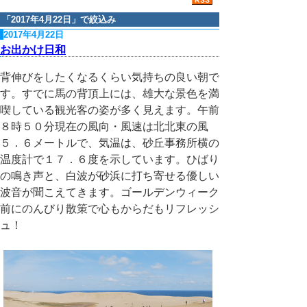
「
2017年4月22日
」で絞込み
2017年4月22日
お出かけ日和
背伸びをしたくなるくらい気持ちの良い朝で
す。すでに馬の背頂上には、雄大な景色を満
喫している観光客の姿が多く見えます。午前
８時５０分現在の風向・風速は北北東の風
５．６メートルで、気温は、砂丘事務所横の
温度計で１７．６度を示しています。ひばり
の鳴き声と、白波が砂浜に打ち寄せる優しい
波音が聞こえてきます。ゴールデンウィーク
前にのんびり散策で心もからだもリフレッシ
ュ！