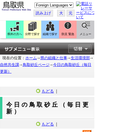
こ
の
ペ
読み上げ
大
元
ー
ジ
を
翻
訳
県外の方へ
分野で探す
組織で探す
防災 緊急
メニュー
す
る
現在の位置：
ホーム
県の組織と仕事
生活環境部
自然共生課
鳥取砂丘ページ
今日の鳥取砂丘（毎日
更新）
もどる
｜
今日の鳥取砂丘（毎日更
新）
もどる
｜