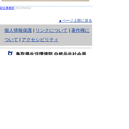
砂丘事務所
2017/04/14
▲ページ上部に戻る
と
個人情報保護
|
リンクについて
|
著作権に
り
ついて
|
アクセシビリティ
ネ
鳥取県生活環境部 自然共生社会局
ッ
自然共生課
住所 〒680-8570
ト
鳥取県鳥取市東町1丁目220
へ
電話
0857-26-7199
ファクシミリ 0857-26-7561
の
E-mail
shizen-kyousei@pref.tottori.lg.jp
「メールでの問い合わせについてお願い」
ドメイン指定受信・拒否などの設定をされてい
る場合は、「@pref.tottori.lg.jp」からの電子メールを
受信可能な設定としてください。
鳥取砂丘レンジャー詰所