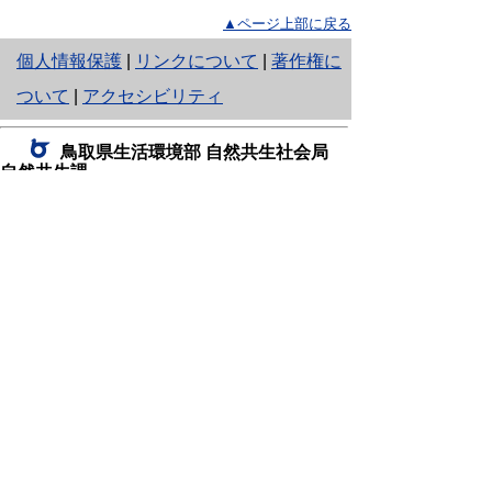
▲ページ上部に戻る
と
個人情報保護
|
リンクについて
|
著作権に
り
ついて
|
アクセシビリティ
ネ
鳥取県生活環境部 自然共生社会局
ッ
自然共生課
住所 〒680-8570
ト
鳥取県鳥取市東町1丁目220
へ
電話
0857-26-7199
ファクシミリ 0857-26-7561
の
E-mail
shizen-kyousei@pref.tottori.lg.jp
「メールでの問い合わせについてお願い」
ドメイン指定受信・拒否などの設定をされてい
る場合は、「@pref.tottori.lg.jp」からの電子メールを
受信可能な設定としてください。
鳥取砂丘レンジャー詰所
住所 〒689-0105
鳥取市福部町湯山2164-661
（一般財団法人自然公園財団鳥取支部