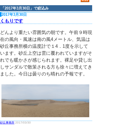
「
2017年3月30日
」で絞込み
2017年3月30日
くもりです
どんより重たい雰囲気の朝です。午前９時現
在の風向・風速は南の風4メートル、気温は
砂丘事務所横の温度計で１4．1度を示して
います。砂丘上空は雲に覆われていますがそ
れでも暖かさが感じられます。裸足や貸し出
しサンダルで散策される方も徐々に増えてき
ました。今日は曇りのち晴れの予報です。
砂丘事務所
2017/03/30