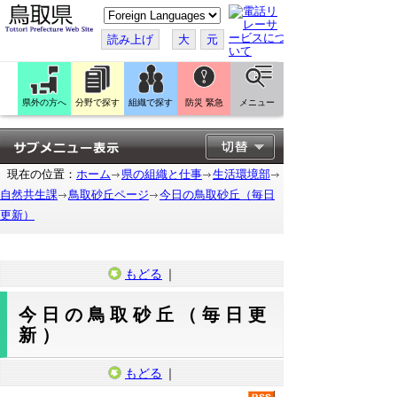
こ
の
ペ
読み上げ
大
元
ー
ジ
を
翻
訳
県外の方へ
分野で探す
組織で探す
防災 緊急
メニュー
す
る
現在の位置：
ホーム
県の組織と仕事
生活環境部
自然共生課
鳥取砂丘ページ
今日の鳥取砂丘（毎日
更新）
もどる
｜
今日の鳥取砂丘（毎日更
新）
もどる
｜