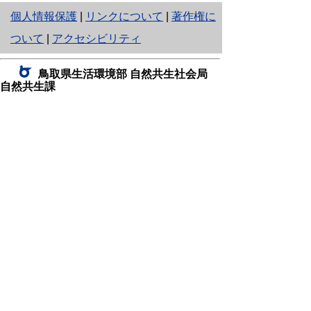
と
個人情報保護
|
リンクについて
|
著作権に
り
ついて
|
アクセシビリティ
ネ
鳥取県生活環境部 自然共生社会局
ッ
自然共生課
住所 〒680-8570
ト
鳥取県鳥取市東町1丁目220
へ
電話
0857-26-7199
ファクシミリ 0857-26-7561
の
E-mail
shizen-kyousei@pref.tottori.lg.jp
「メールでの問い合わせについてお願い」
ドメイン指定受信・拒否などの設定をされてい
る場合は、「@pref.tottori.lg.jp」からの電子メールを
受信可能な設定としてください。
鳥取砂丘レンジャー詰所
住所 〒689-0105
鳥取市福部町湯山2164-661
（一般財団法人自然公園財団鳥取支部
内）
電話
22-0581
0582
,
0583