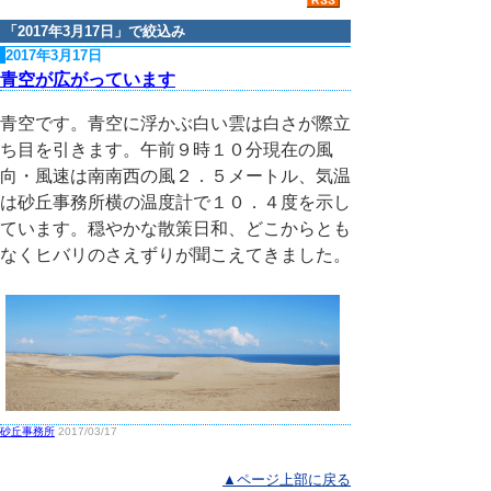
「
2017年3月17日
」で絞込み
2017年3月17日
青空が広がっています
青空です。青空に浮かぶ白い雲は白さが際立
ち目を引きます。午前９時１０分現在の風
向・風速は南南西の風２．５メートル、気温
は砂丘事務所横の温度計で１０．４度を示し
ています。穏やかな散策日和、どこからとも
なくヒバリのさえずりが聞こえてきました。
砂丘事務所
2017/03/17
▲ページ上部に戻る