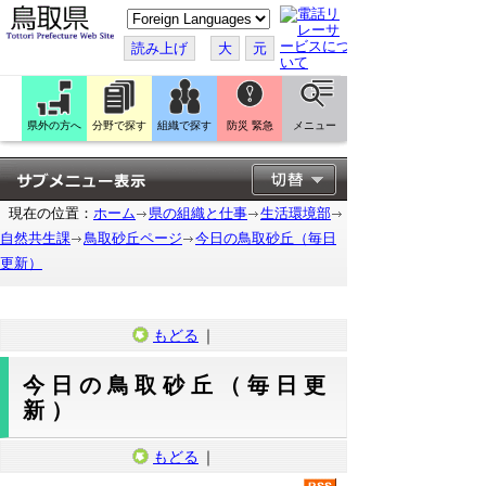
こ
の
ペ
読み上げ
大
元
ー
ジ
を
翻
訳
県外の方へ
分野で探す
組織で探す
防災 緊急
メニュー
す
る
現在の位置：
ホーム
県の組織と仕事
生活環境部
自然共生課
鳥取砂丘ページ
今日の鳥取砂丘（毎日
更新）
もどる
｜
今日の鳥取砂丘（毎日更
新）
もどる
｜