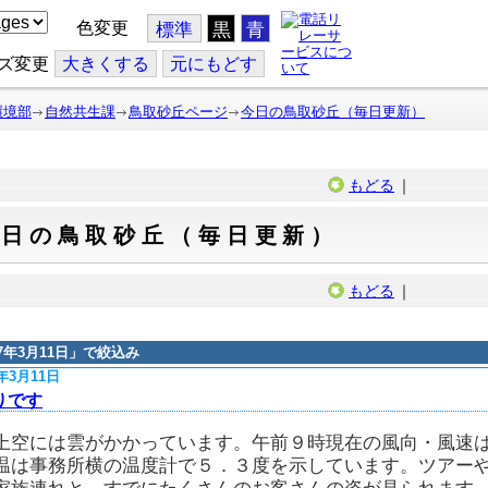
色変更
標準
黒
青
ズ変更
大
きくする
元
にもどす
環境部
自然共生課
鳥取砂丘ページ
今日の鳥取砂丘（毎日更新）
もどる
｜
今日の鳥取砂丘（毎日更新）
もどる
｜
17年3月11日
」で絞込み
7年3月11日
りです
上空には雲がかかっています。午前９時現在の風向・風速
温は事務所横の温度計で５．３度を示しています。ツアー