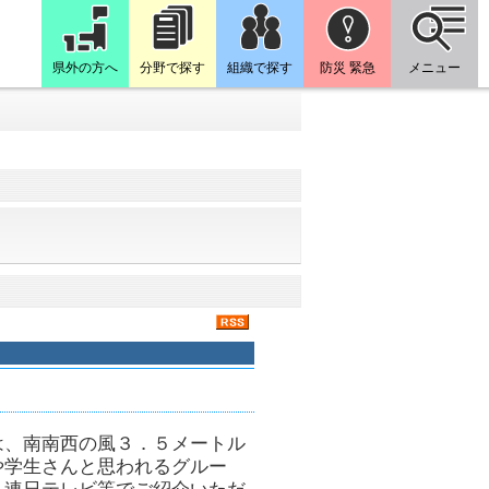
県外の方へ
分野で探す
組織で探す
防災 緊急
メニュー
は、南南西の風３．５メートル
や学生さんと思われるグルー