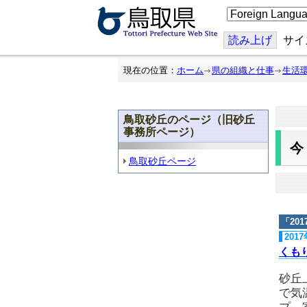
こ
の
ペ
ー
読み上げ
サイ
ジ
を
翻
現在の位置：
ホーム
県の組織と仕事
生活
訳
す
る
鳥取砂丘のページ（旧砂丘
事務所ページ）
鳥取砂丘ページ
「
20
201
くも
砂丘
で気