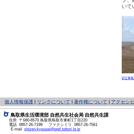
プ、
いて
砂丘事務
と
個人情報保護
|
リンクについて
|
著作権について
|
アクセシ
り
ネ
鳥取県生活環境部 自然共生社会局 自然共生課
ッ
住所 〒680-8570
鳥取県鳥取市東町1丁目220
ト
電話
0857-26-7199
ファクシミリ 0857-26-7561
E-mail
shizen-kyousei@pref.tottori.lg.jp
へ