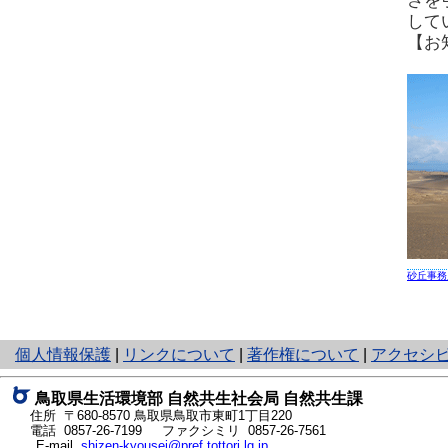
さを
して
【お
砂丘事務
と
個人情報保護
|
リンクについて
|
著作権について
|
アクセシ
り
ネ
鳥取県生活環境部 自然共生社会局 自然共生課
ッ
住所 〒680-8570
鳥取県鳥取市東町1丁目220
ト
電話
0857-26-7199
ファクシミリ 0857-26-7561
E-mail
shizen-kyousei@pref.tottori.lg.jp