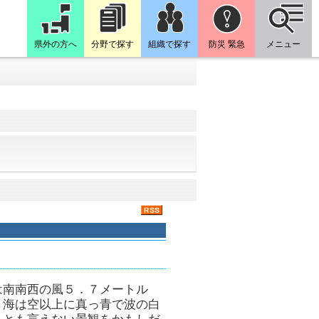
県外の方へ
分野で探す
組織で探す
防災 緊急
メニュー
は南南西の風５．７メートル
。海は空以上に真っ青で波の白