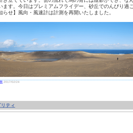
引き立てています。雲の流れで馬の背には陰影ができ、な
います。今日はプレミアムフライデー、砂丘でのんびり過
知らせ】風向・風速計は計測を再開いたしました。
所
2017/02/24
ビリティ