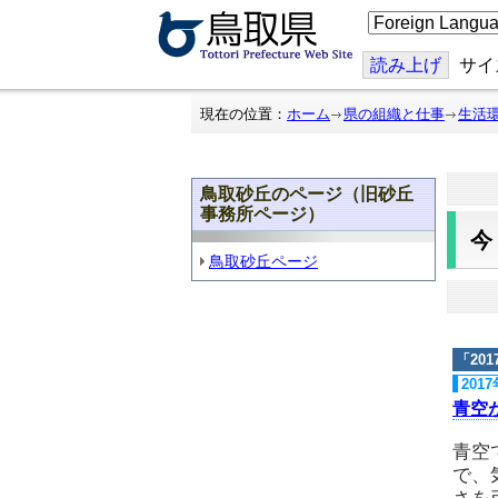
こ
の
ペ
ー
読み上げ
サイ
ジ
を
翻
現在の位置：
ホーム
県の組織と仕事
生活
訳
す
る
鳥取砂丘のページ（旧砂丘
事務所ページ）
鳥取砂丘ページ
「
20
201
青空
青空
で、