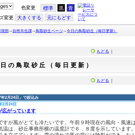
色変更
標準
黒
青
ズ変更
大
きくする
元
にもどす
環境部
自然共生課
鳥取砂丘ページ
今日の鳥取砂丘（毎日更新）
もどる
｜
今日の鳥取砂丘（毎日更新）
もどる
｜
17年2月24日
」で絞込み
7年2月24日
が広がっています
ですが風がとても冷たいです。午前９時現在の風向・風速
気温は、砂丘事務所横の温度計で６．８度を示しています