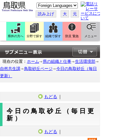
こ
の
ペ
読み上げ
大
元
ー
ジ
を
翻
訳
県外の方へ
分野で探す
組織で探す
防災 緊急
メニュー
す
る
現在の位置：
ホーム
県の組織と仕事
生活環境部
自然共生課
鳥取砂丘ページ
今日の鳥取砂丘（毎日
更新）
もどる
｜
今日の鳥取砂丘（毎日更
新）
もどる
｜