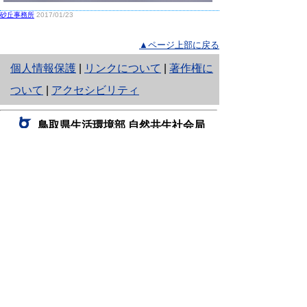
砂丘事務所
2017/01/23
▲ページ上部に戻る
と
個人情報保護
|
リンクについて
|
著作権に
り
ついて
|
アクセシビリティ
ネ
鳥取県生活環境部 自然共生社会局
ッ
自然共生課
住所 〒680-8570
ト
鳥取県鳥取市東町1丁目220
へ
電話
0857-26-7199
ファクシミリ 0857-26-7561
の
E-mail
shizen-kyousei@pref.tottori.lg.jp
「メールでの問い合わせについてお願い」
ドメイン指定受信・拒否などの設定をされてい
る場合は、「@pref.tottori.lg.jp」からの電子メールを
受信可能な設定としてください。
鳥取砂丘レンジャー詰所
住所 〒689-0105