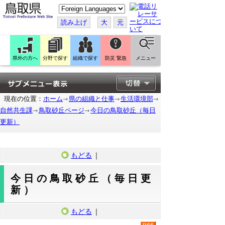
こ
の
ペ
読み上げ
大
元
ー
ジ
を
翻
訳
県外の方へ
分野で探す
組織で探す
防災 緊急
メニュー
す
る
現在の位置：
ホーム
県の組織と仕事
生活環境部
自然共生課
鳥取砂丘ページ
今日の鳥取砂丘（毎日
更新）
もどる
｜
今日の鳥取砂丘（毎日更
新）
もどる
｜