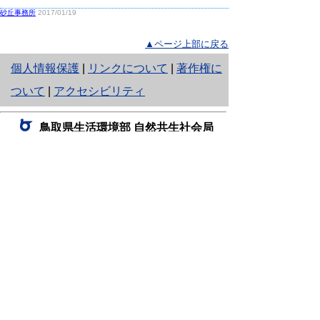
砂丘事務所
2017/01/19
▲ページ上部に戻る
と
個人情報保護
|
リンクについて
|
著作権に
り
ついて
|
アクセシビリティ
ネ
鳥取県生活環境部 自然共生社会局
ッ
自然共生課
住所 〒680-8570
ト
鳥取県鳥取市東町1丁目220
へ
電話
0857-26-7199
ファクシミリ 0857-26-7561
の
E-mail
shizen-kyousei@pref.tottori.lg.jp
「メールでの問い合わせについてお願い」
ドメイン指定受信・拒否などの設定をされてい
る場合は、「@pref.tottori.lg.jp」からの電子メールを
受信可能な設定としてください。
鳥取砂丘レンジャー詰所
住所 〒689-0105