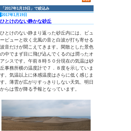
「
2017年1月19日
」で絞込み
2017年1月19日
ひとけのない静かな砂丘
ひとけのない静まり返った砂丘内には、ビュ
ービューと吹く北風の音と白波が打ち寄せる
波音だけが聞こえてきます。閑散とした景色
の中でまず目に飛び込んでくるのは潤ったオ
アシスです。午前８時５０分現在の気温は砂
丘事務所横の温度計で７．８度を示していま
す。気温以上に体感温度はさらに低く感じま
す。薄雲が広がりすっきりしない天気、明日
からは雪が降る予報となっています。