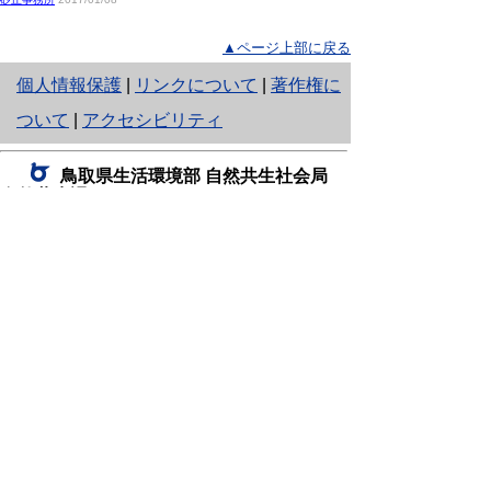
▲ページ上部に戻る
と
個人情報保護
|
リンクについて
|
著作権に
り
ついて
|
アクセシビリティ
ネ
鳥取県生活環境部 自然共生社会局
ッ
自然共生課
住所 〒680-8570
ト
鳥取県鳥取市東町1丁目220
へ
電話
0857-26-7199
ファクシミリ 0857-26-7561
の
E-mail
shizen-kyousei@pref.tottori.lg.jp
「メールでの問い合わせについてお願い」
ドメイン指定受信・拒否などの設定をされてい
る場合は、「@pref.tottori.lg.jp」からの電子メールを
受信可能な設定としてください。
鳥取砂丘レンジャー詰所
住所 〒689-0105
鳥取市福部町湯山2164-661