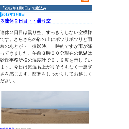
「
2017年1月8日
」で絞込み
2017年1月8日
３連休２日目・・曇り空
連休２日目は曇り空、すっきりしない空模様
です。さらさらの砂の上にポツリポツリと雨
粒のあとが・・撮影時、一時的ですが雨が降
ってきました。午前８時５０分現在の気温は
砂丘事務所横の温度計で６．９度を示してい
ます。今日は気温も上がりそうもなく一層寒
さを感じます。防寒をしっかりしてお越しく
ださい。
砂丘事務所
2017/01/08