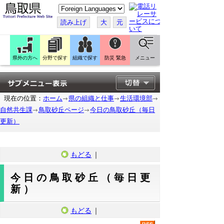
こ
の
ペ
読み上げ
大
元
ー
ジ
を
翻
訳
県外の方へ
分野で探す
組織で探す
防災 緊急
メニュー
す
る
現在の位置：
ホーム
県の組織と仕事
生活環境部
自然共生課
鳥取砂丘ページ
今日の鳥取砂丘（毎日
更新）
もどる
｜
今日の鳥取砂丘（毎日更
新）
もどる
｜