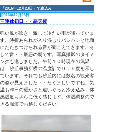
「
2016年12月23日
」で絞込み
2016年12月23日
三連休初日・・悪天候
強い風が吹き、激しく冷たい雨が降っていま
す。時折あられが入り混じりバシバシと地面
にたたきつけられる音が聞こえてきます。そ
して雷・・最悪の朝です。写真撮影のタイミ
ングも逸しました。午前１０時現在の気温
は、砂丘事務所横の温度計で９．５度を示し
ています。それでも砂丘内には数名の観光客
の姿が見えました・・たくましいですね。気
温も昨日の暖かさと違いぐっと冷え込み、体
感温度もさらに低く感じます。体温調整ので
きる服装でお越しください。