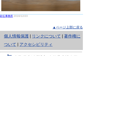
砂丘事務所
2016/12/23
▲ページ上部に戻る
と
個人情報保護
|
リンクについて
|
著作権に
り
ついて
|
アクセシビリティ
ネ
鳥取県生活環境部 自然共生社会局
ッ
自然共生課
住所 〒680-8570
ト
鳥取県鳥取市東町1丁目220
へ
電話
0857-26-7199
ファクシミリ 0857-26-7561
の
E-mail
shizen-kyousei@pref.tottori.lg.jp
「メールでの問い合わせについてお願い」
ドメイン指定受信・拒否などの設定をされてい
る場合は、「@pref.tottori.lg.jp」からの電子メールを
受信可能な設定としてください。