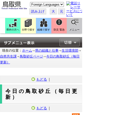
こ
の
ペ
読み上げ
大
元
ー
ジ
を
翻
訳
県外の方へ
分野で探す
組織で探す
防災 緊急
メニュー
す
る
現在の位置：
ホーム
県の組織と仕事
生活環境部
自然共生課
鳥取砂丘ページ
今日の鳥取砂丘（毎日
更新）
もどる
｜
今日の鳥取砂丘（毎日更
新）
もどる
｜