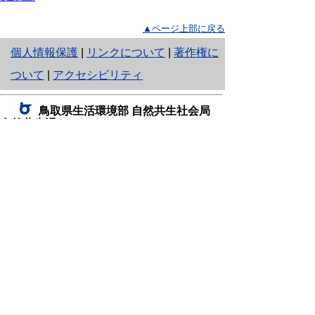
▲ページ上部に戻る
と
個人情報保護
|
リンクについて
|
著作権に
り
ついて
|
アクセシビリティ
ネ
鳥取県生活環境部 自然共生社会局
ッ
自然共生課
住所 〒680-8570
ト
鳥取県鳥取市東町1丁目220
へ
電話
0857-26-7199
ファクシミリ 0857-26-7561
の
E-mail
shizen-kyousei@pref.tottori.lg.jp
「メールでの問い合わせについてお願い」
ドメイン指定受信・拒否などの設定をされてい
る場合は、「@pref.tottori.lg.jp」からの電子メールを
受信可能な設定としてください。
鳥取砂丘レンジャー詰所
住所 〒689-0105
鳥取市福部町湯山2164-661