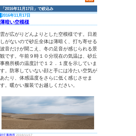
「
2016年11月17日
」で絞込み
2016年11月17日
薄暗い空模様
雲が広がりどんよりとした空模様です。日差
しがないので砂丘全体は薄暗く、打ち寄せる
波音だけが聞こえ、冬の足音が感じられる景
観です。午前９時１０分現在の気温は、砂丘
事務所横の温度計で１２．１度を示していま
す。防寒していない顔と手には冷たい空気が
あたり、体感温度をさらに低く感じさせま
す。暖かい服装でお越しください。
砂丘事務所
2016/11/17