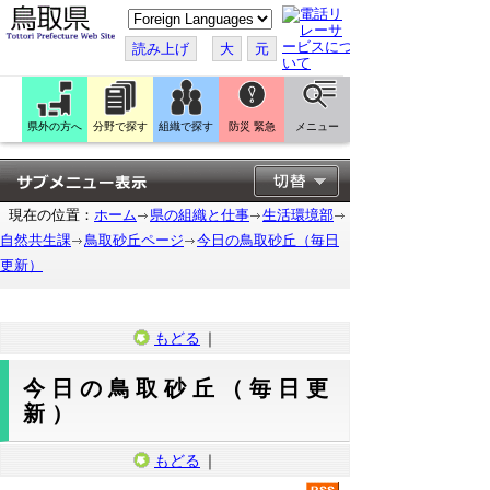
こ
の
ペ
読み上げ
大
元
ー
ジ
を
翻
訳
県外の方へ
分野で探す
組織で探す
防災 緊急
メニュー
す
る
現在の位置：
ホーム
県の組織と仕事
生活環境部
自然共生課
鳥取砂丘ページ
今日の鳥取砂丘（毎日
更新）
もどる
｜
今日の鳥取砂丘（毎日更
新）
もどる
｜