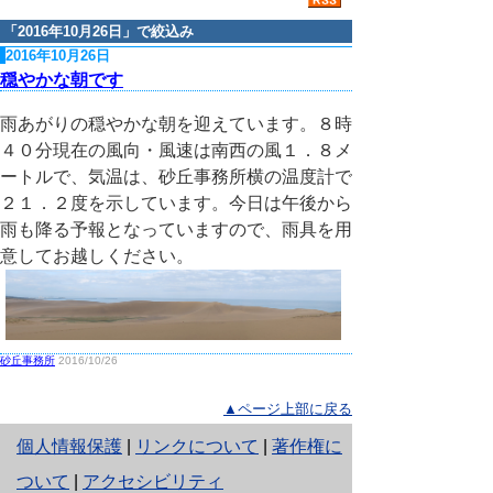
「
2016年10月26日
」で絞込み
2016年10月26日
穏やかな朝です
雨あがりの穏やかな朝を迎えています。８時
４０分現在の風向・風速は南西の風１．８メ
ートルで、気温は、砂丘事務所横の温度計で
２１．２度を示しています。今日は午後から
雨も降る予報となっていますので、雨具を用
意してお越しください。
砂丘事務所
2016/10/26
▲ページ上部に戻る
と
個人情報保護
|
リンクについて
|
著作権に
り
ついて
|
アクセシビリティ