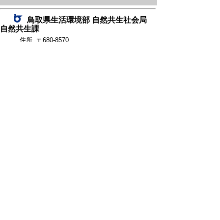
ネ
鳥取県生活環境部 自然共生社会局
ッ
自然共生課
住所 〒680-8570
ト
鳥取県鳥取市東町1丁目220
へ
電話
0857-26-7199
ファクシミリ 0857-26-7561
の
E-mail
shizen-kyousei@pref.tottori.lg.jp
「メールでの問い合わせについてお願い」
ドメイン指定受信・拒否などの設定をされてい
る場合は、「@pref.tottori.lg.jp」からの電子メールを
受信可能な設定としてください。
鳥取砂丘レンジャー詰所
住所 〒689-0105
鳥取市福部町湯山2164-661
（一般財団法人自然公園財団鳥取支部
内）
電話
22-0581
0582
,
0583
ファクシミリ 0857-22-0584
Copyright(C) 2006～ 鳥取県(Tottori Prefectural